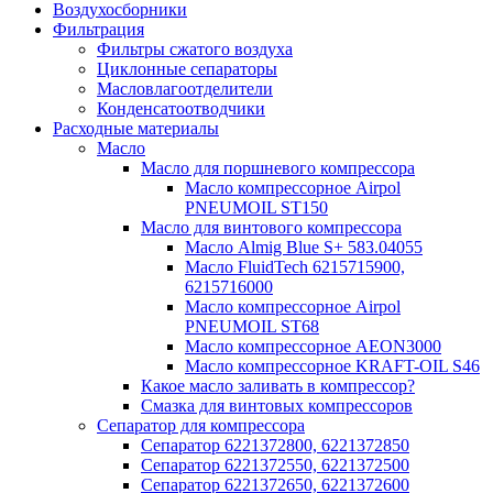
Воздухосборники
Фильтрация
Фильтры сжатого воздуха
Циклонные сепараторы
Масловлагоотделители
Конденсатоотводчики
Расходные материалы
Масло
Масло для поршневого компрессора
Масло компрессорное Airpol
PNEUMOIL ST150
Масло для винтового компрессора
Масло Almig Blue S+ 583.04055
Масло FluidTech 6215715900,
6215716000
Масло компрессорное Airpol
PNEUMOIL ST68
Масло компрессорное AEON3000
Масло компрессорное KRAFT-OIL S46
Какое масло заливать в компрессор?
Смазка для винтовых компрессоров
Сепаратор для компрессора
Сепаратор 6221372800, 6221372850
Сепаратор 6221372550, 6221372500
Сепаратор 6221372650, 6221372600