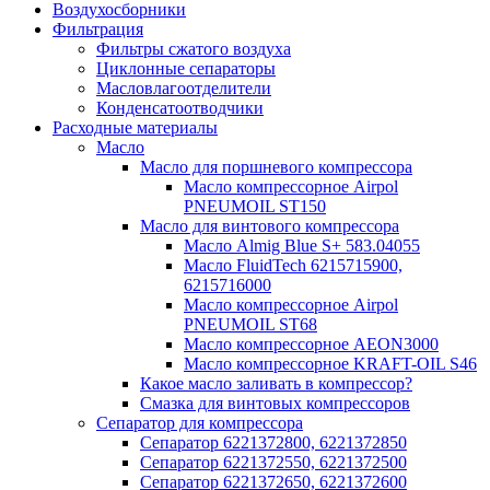
Воздухосборники
Фильтрация
Фильтры сжатого воздуха
Циклонные сепараторы
Масловлагоотделители
Конденсатоотводчики
Расходные материалы
Масло
Масло для поршневого компрессора
Масло компрессорное Airpol
PNEUMOIL ST150
Масло для винтового компрессора
Масло Almig Blue S+ 583.04055
Масло FluidTech 6215715900,
6215716000
Масло компрессорное Airpol
PNEUMOIL ST68
Масло компрессорное AEON3000
Масло компрессорное KRAFT-OIL S46
Какое масло заливать в компрессор?
Смазка для винтовых компрессоров
Сепаратор для компрессора
Сепаратор 6221372800, 6221372850
Сепаратор 6221372550, 6221372500
Сепаратор 6221372650, 6221372600