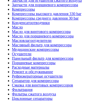
Запчасти для осушителя сжатого воздуха
Запчасти для поршневого компрессора
Компрессоры
Компрессоры высокого давления 330 bar
Компрессоры среднего давления 30 bar
Конденсатоотводчики
Масло
Масло для винтового компрессора
Масло для поршневого компрессора
Масловлагоотделители
Масляный фильтр для компрессора
Медицинские компрессоры
Осушители
Панельный фильтр для компрессора
Поршневые компрессоры
Расходные материалы
Ремонт и обслуживание
Рефрижераторные осушители
Сепаратор для компрессора
Смазка для винтовых компрессоров
Фильтрация
Фильтры сжатого воздуха
Циклонные сепараторы