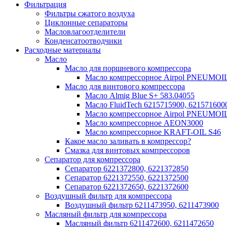
Фильтрация
Фильтры сжатого воздуха
Циклонные сепараторы
Масловлагоотделители
Конденсатоотводчики
Расходные материалы
Масло
Масло для поршневого компрессора
Масло компрессорное Airpol PNEUMOI
Масло для винтового компрессора
Масло Almig Blue S+ 583.04055
Масло FluidTech 6215715900, 621571600
Масло компрессорное Airpol PNEUMOI
Масло компрессорное AEON3000
Масло компрессорное KRAFT-OIL S46
Какое масло заливать в компрессор?
Смазка для винтовых компрессоров
Сепаратор для компрессора
Сепаратор 6221372800, 6221372850
Сепаратор 6221372550, 6221372500
Сепаратор 6221372650, 6221372600
Воздушный фильтр для компрессора
Воздушный фильтр 6211473950, 6211473900
Масляный фильтр для компрессора
Масляный фильтр 6211472600, 6211472650