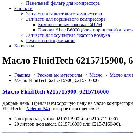
Панельный фильтр для компрессора
Запчасти
Запчасти для винтового компрессора
Запчасти для поршневого компрессора
Компрессорная головка С412М
Головка Abac B6000 (блок поршневой) для ко
Запчасти для осушителя сжатого воздуха
Ремонт и обслуживание
Контакты
Масло FluidTech 6215715900, 
Главная
/
Расходные материалы
/
Масло
/
Масло для 
Масло FluidTech 6215715900, 6215716000
Масло FluidTech 6215715900, 6215716000
Добрый день! Предлагаем хорошую цену на масло компрессорное 
FluidTech –
Xeleron P46
, которое стоит дешевле.
5 литров (код масла 6215715900 или 6215-7159-00).
20 литров (код масла 6215716000 или 6215-7160-00).