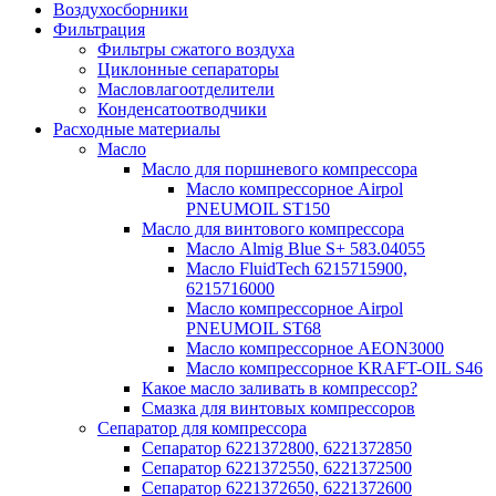
Воздухосборники
Фильтрация
Фильтры сжатого воздуха
Циклонные сепараторы
Масловлагоотделители
Конденсатоотводчики
Расходные материалы
Масло
Масло для поршневого компрессора
Масло компрессорное Airpol
PNEUMOIL ST150
Масло для винтового компрессора
Масло Almig Blue S+ 583.04055
Масло FluidTech 6215715900,
6215716000
Масло компрессорное Airpol
PNEUMOIL ST68
Масло компрессорное AEON3000
Масло компрессорное KRAFT-OIL S46
Какое масло заливать в компрессор?
Смазка для винтовых компрессоров
Сепаратор для компрессора
Сепаратор 6221372800, 6221372850
Сепаратор 6221372550, 6221372500
Сепаратор 6221372650, 6221372600