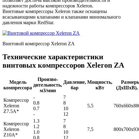
позволяет достичь высокой производительности и
надежности работы компрессоров Xeleron.
Винтовые компрессоры Xeleron также оснащены
всасывающими клапанами и клапанами минимального
давления марки RedStar.
Винтовой компрессор Xeleron ZA
Технические характеристики
винтовых компрессоров Xeleron ZA
Произво-
Модель
Давление,
Мощность,
Размер
дительность,
компрессора
бар
кВт
(ДхШхВ),
м3/мин
-
7
Компрессор
0.8
8
Xeleron
5,5
760x660x88
0.7
10
Z7.5A*
-
12
1.3
7
Компрессор
1.2
8
Xeleron
7,5
800x700x93
1.0
10
Z10A*
0.8
12