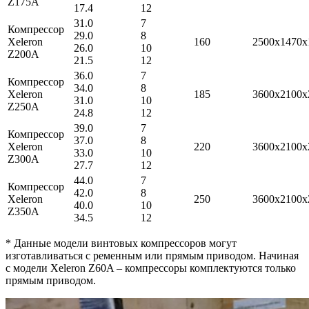
Z175A
17.4
12
31.0
7
Компрессор
29.0
8
Xeleron
160
2500x1470x
26.0
10
Z200A
21.5
12
36.0
7
Компрессор
34.0
8
Xeleron
185
3600x2100x
31.0
10
Z250A
24.8
12
39.0
7
Компрессор
37.0
8
Xeleron
220
3600x2100x
33.0
10
Z300A
27.7
12
44.0
7
Компрессор
42.0
8
Xeleron
250
3600x2100x
40.0
10
Z350A
34.5
12
* Данные модели винтовых компрессоров могут
изготавливаться с ременным или прямым приводом. Начиная
с модели Xeleron Z60A – компрессоры комплектуются только
прямым приводом.