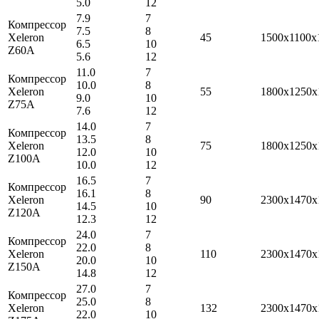
5.0
12
7.9
7
Компрессор
7.5
8
Xeleron
45
1500x1100x
6.5
10
Z60A
5.6
12
11.0
7
Компрессор
10.0
8
Xeleron
55
1800x1250x
9.0
10
Z75A
7.6
12
14.0
7
Компрессор
13.5
8
Xeleron
75
1800x1250x
12.0
10
Z100A
10.0
12
16.5
7
Компрессор
16.1
8
Xeleron
90
2300x1470x
14.5
10
Z120A
12.3
12
24.0
7
Компрессор
22.0
8
Xeleron
110
2300x1470x
20.0
10
Z150A
14.8
12
27.0
7
Компрессор
25.0
8
Xeleron
132
2300x1470x
22.0
10