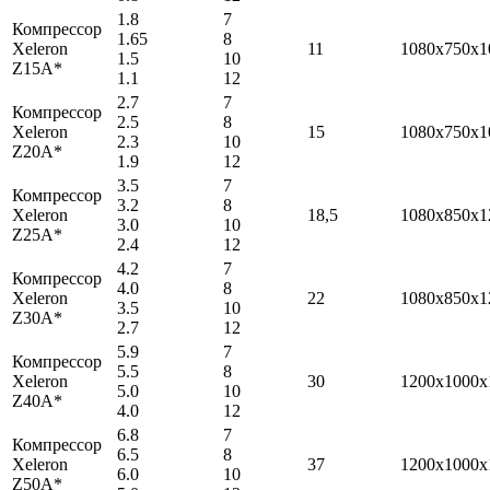
1.8
7
Компрессор
1.65
8
Xeleron
11
1080x750x1
1.5
10
Z15A*
1.1
12
2.7
7
Компрессор
2.5
8
Xeleron
15
1080x750x1
2.3
10
Z20A*
1.9
12
3.5
7
Компрессор
3.2
8
Xeleron
18,5
1080x850x1
3.0
10
Z25A*
2.4
12
4.2
7
Компрессор
4.0
8
Xeleron
22
1080x850x1
3.5
10
Z30A*
2.7
12
5.9
7
Компрессор
5.5
8
Xeleron
30
1200x1000x
5.0
10
Z40A*
4.0
12
6.8
7
Компрессор
6.5
8
Xeleron
37
1200x1000x
6.0
10
Z50A*