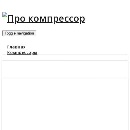
Toggle navigation
Главная
Компрессоры
Поршневые компрессоры
Какой компрессор купить для гаража
Компрессор 1000 л/мин
Поршневые компрессоры Бежецкого завода АСО
Компрессор С416М и С416М1
Поршневой компрессор С415М
Поршневой компрессор С412М
Поршневой компрессор С415М1
Поршневой компрессор К1
Поршневой компрессор К2
Поршневой компрессор К3
Поршневой компрессор К3М
Поршневой компрессор К11