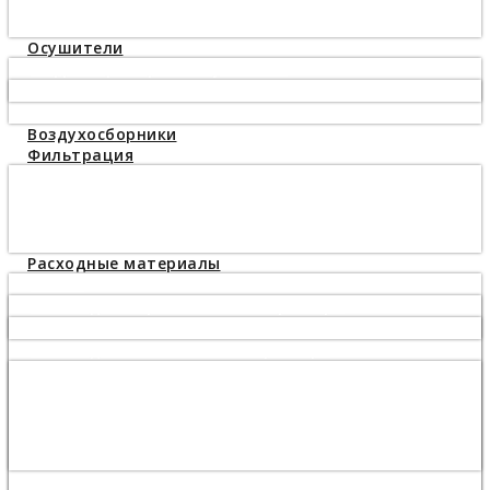
Компрессоры высокого давления 330 bar
Бустеры 40 бар
Осушители
Рефрижераторные осушители
Осушители сжатого воздуха Mark MDS
Адсорбционные осушители
Воздухосборники
Фильтрация
Фильтры сжатого воздуха
Циклонные сепараторы
Масловлагоотделители
Конденсатоотводчики
Расходные материалы
Масло
Масло для поршневого компрессора
Масло компрессорное Airpol PNEUMOIL ST150
Масло для винтового компрессора
Масло Almig Blue S+ 583.04055
Масло FluidTech 6215715900, 6215716000
Масло компрессорное Airpol PNEUMOIL ST68
Масло компрессорное AEON3000
Масло компрессорное KRAFT-OIL S46
Какое масло заливать в компрессор?