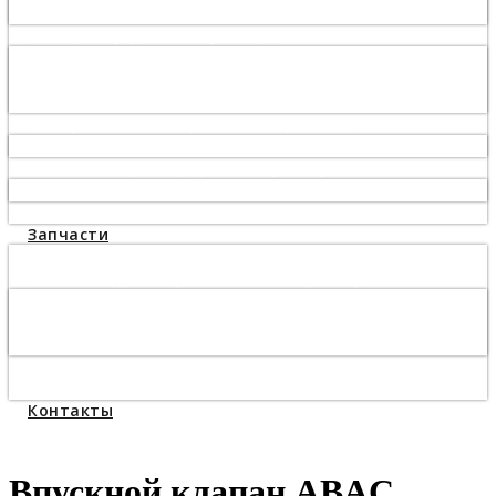
Смазка для винтовых компрессоров
Сепаратор для компрессора
Сепаратор 6221372800, 6221372850
Сепаратор 6221372550, 6221372500
Сепаратор 6221372650, 6221372600
Воздушный фильтр для компрессора
Воздушный фильтр 6211473950, 6211473900
Масляный фильтр для компрессора
Масляный фильтр 6211472600, 6211472650
Панельный фильтр для компрессора
Запчасти
Запчасти для винтового компрессора
Запчасти для поршневого компрессора
Компрессорная головка С412М
Головка Abac B6000 (блок поршневой) для
компрессора
Запчасти для осушителя сжатого воздуха
Ремонт и обслуживание
Контакты
Впускной клапан ABAC