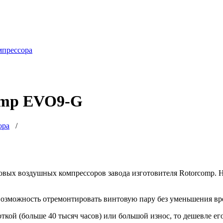
мпрессора
comp EVO9-G
ора
/
вых воздушных компрессоров завода изготовителя Rotorcomp. 
озможность отремонтировать винтовую пару без уменьшения вре
ткой (больше 40 тысяч часов) или большой износ, то дешевле ег