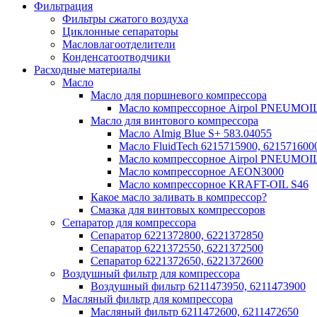
Фильтрация
Фильтры сжатого воздуха
Циклонные сепараторы
Масловлагоотделители
Конденсатоотводчики
Расходные материалы
Масло
Масло для поршневого компрессора
Масло компрессорное Airpol PNEUMOI
Масло для винтового компрессора
Масло Almig Blue S+ 583.04055
Масло FluidTech 6215715900, 621571600
Масло компрессорное Airpol PNEUMOI
Масло компрессорное AEON3000
Масло компрессорное KRAFT-OIL S46
Какое масло заливать в компрессор?
Смазка для винтовых компрессоров
Сепаратор для компрессора
Сепаратор 6221372800, 6221372850
Сепаратор 6221372550, 6221372500
Сепаратор 6221372650, 6221372600
Воздушный фильтр для компрессора
Воздушный фильтр 6211473950, 6211473900
Масляный фильтр для компрессора
Масляный фильтр 6211472600, 6211472650