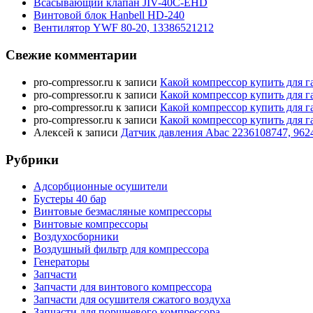
Всасывающий клапан JIV-40C-EHD
Винтовой блок Hanbell HD-240
Вентилятор YWF 80-20, 13386521212
Свежие комментарии
pro-compressor.ru
к записи
Какой компрессор купить для г
pro-compressor.ru
к записи
Какой компрессор купить для г
pro-compressor.ru
к записи
Какой компрессор купить для г
pro-compressor.ru
к записи
Какой компрессор купить для г
Алексей
к записи
Датчик давления Abac 2236108747, 962
Рубрики
Адсорбционные осушители
Бустеры 40 бар
Винтовые безмасляные компрессоры
Винтовые компрессоры
Воздухосборники
Воздушный фильтр для компрессора
Генераторы
Запчасти
Запчасти для винтового компрессора
Запчасти для осушителя сжатого воздуха
Запчасти для поршневого компрессора