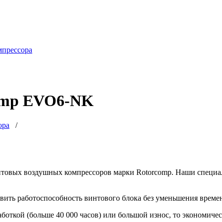
мпрессора
comp EVO6-NK
ора
/
товых воздушных компрессоров марки Rotorcomp. Наши специа
вить работоспособность винтового блока без уменьшения времен
откой (больше 40 000 часов) или большой износ, то экономичес