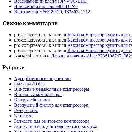
Всасывающий клапан JIV-40C-EHD
Винтовой блок Hanbell HD-240
Вентилятор YWF 80-20, 13386521212
Свежие комментарии
pro-compressor.ru
к записи
Какой компрессор купить для г
pro-compressor.ru
к записи
Какой компрессор купить для г
pro-compressor.ru
к записи
Какой компрессор купить для г
pro-compressor.ru
к записи
Какой компрессор купить для г
Алексей
к записи
Датчик давления Abac 2236108747, 962
Рубрики
Адсорбционные осушители
Бустеры 40 бар
Винтовые безмасляные компрессоры
Винтовые компрессоры
Воздухосборники
Воздушный фильтр для компрессора
Генераторы
Запчасти
Запчасти для винтового компрессора
Запчасти для осушителя сжатого воздуха
Запчасти для поршневого компрессора