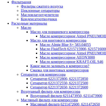
Фильтрация
Фильтры сжатого воздуха
Циклонные сепараторы
Масловлагоотделители
Конденсатоотводчики
Расходные материалы
Масло
Масло для поршневого компрессора
Масло компрессорное Airpol PNEUMOI
Масло для винтового компрессора
Масло Almig Blue S+ 583.04055
Масло FluidTech 6215715900, 621571600
Масло компрессорное Airpol PNEUMOI
Масло компрессорное AEON3000
Масло компрессорное KRAFT-OIL S46
Какое масло заливать в компрессор?
Смазка для винтовых компрессоров
Сепаратор для компрессора
Сепаратор 6221372800, 6221372850
Сепаратор 6221372550, 6221372500
Сепаратор 6221372650, 6221372600
Воздушный фильтр для компрессора
Воздушный фильтр 6211473950, 6211473900
Масляный фильтр для компрессора
Масляный фильтр 6211472600, 6211472650