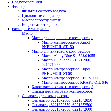
Воздухосборники
Фильтрация
Фильтры сжатого воздуха
Циклонные сепараторы
Масловлагоотделители
Конденсатоотводчики
Расходные материалы
Масло
Масло для поршневого компрессора
Масло компрессорное Airpol
PNEUMOIL ST150
Масло для винтового компрессора
Масло Almig Blue S+ 583.04055
Масло FluidTech 6215715900,
6215716000
Масло компрессорное Airpol
PNEUMOIL ST68
Масло компрессорное AEON3000
Масло компрессорное KRAFT-OIL S46
Какое масло заливать в компрессор?
Смазка для винтовых компрессоров
Сепаратор для компрессора
Сепаратор 6221372800, 6221372850
Сепаратор 6221372550, 6221372500
Сепаратор 6221372650, 6221372600