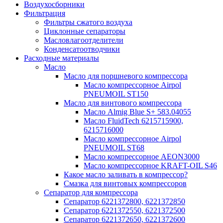
Воздухосборники
Фильтрация
Фильтры сжатого воздуха
Циклонные сепараторы
Масловлагоотделители
Конденсатоотводчики
Расходные материалы
Масло
Масло для поршневого компрессора
Масло компрессорное Airpol
PNEUMOIL ST150
Масло для винтового компрессора
Масло Almig Blue S+ 583.04055
Масло FluidTech 6215715900,
6215716000
Масло компрессорное Airpol
PNEUMOIL ST68
Масло компрессорное AEON3000
Масло компрессорное KRAFT-OIL S46
Какое масло заливать в компрессор?
Смазка для винтовых компрессоров
Сепаратор для компрессора
Сепаратор 6221372800, 6221372850
Сепаратор 6221372550, 6221372500
Сепаратор 6221372650, 6221372600