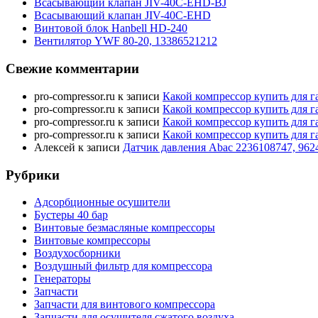
Всасывающий клапан JIV-40C-EHD-BJ
Всасывающий клапан JIV-40C-EHD
Винтовой блок Hanbell HD-240
Вентилятор YWF 80-20, 13386521212
Свежие комментарии
pro-compressor.ru
к записи
Какой компрессор купить для г
pro-compressor.ru
к записи
Какой компрессор купить для г
pro-compressor.ru
к записи
Какой компрессор купить для г
pro-compressor.ru
к записи
Какой компрессор купить для г
Алексей
к записи
Датчик давления Abac 2236108747, 962
Рубрики
Адсорбционные осушители
Бустеры 40 бар
Винтовые безмасляные компрессоры
Винтовые компрессоры
Воздухосборники
Воздушный фильтр для компрессора
Генераторы
Запчасти
Запчасти для винтового компрессора
Запчасти для осушителя сжатого воздуха