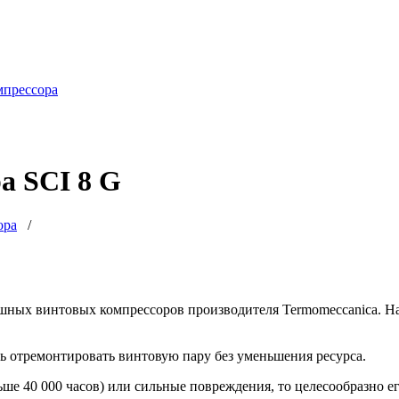
мпрессора
а SCI 8 G
ора
/
ушных винтовых компрессоров производителя Termomeccanica. 
ь отремонтировать винтовую пару без уменьшения ресурса.
ьше 40 000 часов) или сильные повреждения, то целесообразно е