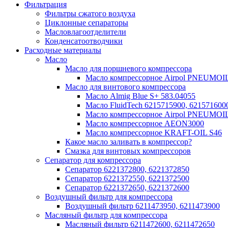
Фильтрация
Фильтры сжатого воздуха
Циклонные сепараторы
Масловлагоотделители
Конденсатоотводчики
Расходные материалы
Масло
Масло для поршневого компрессора
Масло компрессорное Airpol PNEUMOI
Масло для винтового компрессора
Масло Almig Blue S+ 583.04055
Масло FluidTech 6215715900, 621571600
Масло компрессорное Airpol PNEUMOI
Масло компрессорное AEON3000
Масло компрессорное KRAFT-OIL S46
Какое масло заливать в компрессор?
Смазка для винтовых компрессоров
Сепаратор для компрессора
Сепаратор 6221372800, 6221372850
Сепаратор 6221372550, 6221372500
Сепаратор 6221372650, 6221372600
Воздушный фильтр для компрессора
Воздушный фильтр 6211473950, 6211473900
Масляный фильтр для компрессора
Масляный фильтр 6211472600, 6211472650