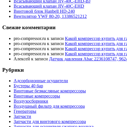
Всасывающий клапан JIV-40C-EHD-BJ
Всасывающий клапан JIV-40C-EHD
Винтовой блок Hanbell HD-240
Вентилятор YWF 80-20, 13386521212
Свежие комментарии
pro-compressor.ru
к записи
Какой компрессор купить для г
pro-compressor.ru
к записи
Какой компрессор купить для г
pro-compressor.ru
к записи
Какой компрессор купить для г
pro-compressor.ru
к записи
Какой компрессор купить для г
Алексей
к записи
Датчик давления Abac 2236108747, 962
Рубрики
Адсорбционные осушители
Бустеры 40 бар
Винтовые безмасляные компрессоры
Винтовые компрессоры
Воздухосборники
Воздушный фильтр для компрессора
Генераторы
Запчасти
Запчасти для винтового компрессора
Запчасти для осушителя сжатого воздуха