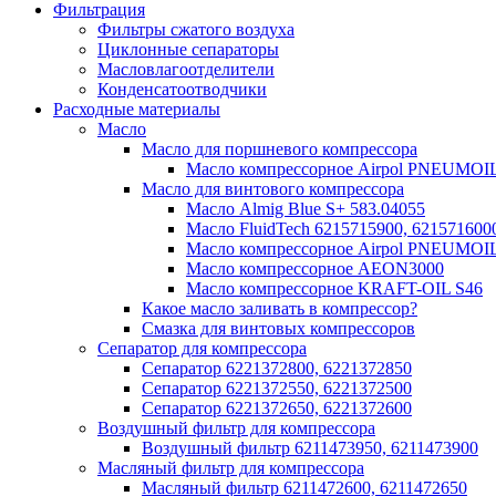
Фильтрация
Фильтры сжатого воздуха
Циклонные сепараторы
Масловлагоотделители
Конденсатоотводчики
Расходные материалы
Масло
Масло для поршневого компрессора
Масло компрессорное Airpol PNEUMOI
Масло для винтового компрессора
Масло Almig Blue S+ 583.04055
Масло FluidTech 6215715900, 621571600
Масло компрессорное Airpol PNEUMOI
Масло компрессорное AEON3000
Масло компрессорное KRAFT-OIL S46
Какое масло заливать в компрессор?
Смазка для винтовых компрессоров
Сепаратор для компрессора
Сепаратор 6221372800, 6221372850
Сепаратор 6221372550, 6221372500
Сепаратор 6221372650, 6221372600
Воздушный фильтр для компрессора
Воздушный фильтр 6211473950, 6211473900
Масляный фильтр для компрессора
Масляный фильтр 6211472600, 6211472650