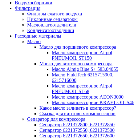
Воздухосборники
Фильтрация
Фильтры сжатого воздуха
Циклонные сепараторы
Масловлагоотделители
Конденсатоотводчики
Расходные материалы
Масло
Масло для поршневого компрессора
Масло компрессорное Airpol
PNEUMOIL ST150
Масло для винтового компрессора
Масло Almig Blue S+ 583.04055
Масло FluidTech 6215715900,
6215716000
Масло компрессорное Airpol
PNEUMOIL ST68
Масло компрессорное AEON3000
Масло компрессорное KRAFT-OIL S46
Какое масло заливать в компрессор?
Смазка для винтовых компрессоров
Сепаратор для компрессора
Сепаратор 6221372800, 6221372850
Сепаратор 6221372550, 6221372500
Сепаратор 6221372650, 6221372600