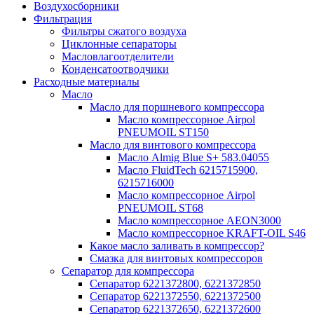
Воздухосборники
Фильтрация
Фильтры сжатого воздуха
Циклонные сепараторы
Масловлагоотделители
Конденсатоотводчики
Расходные материалы
Масло
Масло для поршневого компрессора
Масло компрессорное Airpol
PNEUMOIL ST150
Масло для винтового компрессора
Масло Almig Blue S+ 583.04055
Масло FluidTech 6215715900,
6215716000
Масло компрессорное Airpol
PNEUMOIL ST68
Масло компрессорное AEON3000
Масло компрессорное KRAFT-OIL S46
Какое масло заливать в компрессор?
Смазка для винтовых компрессоров
Сепаратор для компрессора
Сепаратор 6221372800, 6221372850
Сепаратор 6221372550, 6221372500
Сепаратор 6221372650, 6221372600