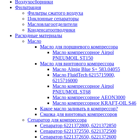
Воздухосборники
Фильтрация
Фильтры сжатого воздуха
Циклонные сепараторы
Масловлагоотделители
Конденсатоотводчики
Расходные материалы
Масло
Масло для поршневого компрессора
Масло компрессорное Airpol
PNEUMOIL ST150
Масло для винтового компрессора
Масло Almig Blue S+ 583.04055
Масло FluidTech 6215715900,
6215716000
Масло компрессорное Airpol
PNEUMOIL ST68
Масло компрессорное AEON3000
Масло компрессорное KRAFT-OIL S46
Какое масло заливать в компрессор?
Смазка для винтовых компрессоров
Сепаратор для компрессора
Сепаратор 6221372800, 6221372850
Сепаратор 6221372550, 6221372500
Сепаратор 6221372650, 6221372600