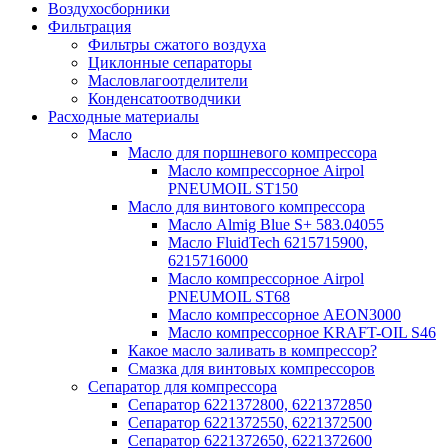
Воздухосборники
Фильтрация
Фильтры сжатого воздуха
Циклонные сепараторы
Масловлагоотделители
Конденсатоотводчики
Расходные материалы
Масло
Масло для поршневого компрессора
Масло компрессорное Airpol
PNEUMOIL ST150
Масло для винтового компрессора
Масло Almig Blue S+ 583.04055
Масло FluidTech 6215715900,
6215716000
Масло компрессорное Airpol
PNEUMOIL ST68
Масло компрессорное AEON3000
Масло компрессорное KRAFT-OIL S46
Какое масло заливать в компрессор?
Смазка для винтовых компрессоров
Сепаратор для компрессора
Сепаратор 6221372800, 6221372850
Сепаратор 6221372550, 6221372500
Сепаратор 6221372650, 6221372600