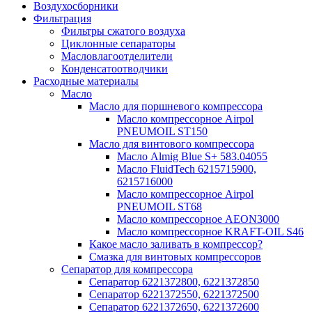
Воздухосборники
Фильтрация
Фильтры сжатого воздуха
Циклонные сепараторы
Масловлагоотделители
Конденсатоотводчики
Расходные материалы
Масло
Масло для поршневого компрессора
Масло компрессорное Airpol
PNEUMOIL ST150
Масло для винтового компрессора
Масло Almig Blue S+ 583.04055
Масло FluidTech 6215715900,
6215716000
Масло компрессорное Airpol
PNEUMOIL ST68
Масло компрессорное AEON3000
Масло компрессорное KRAFT-OIL S46
Какое масло заливать в компрессор?
Смазка для винтовых компрессоров
Сепаратор для компрессора
Сепаратор 6221372800, 6221372850
Сепаратор 6221372550, 6221372500
Сепаратор 6221372650, 6221372600