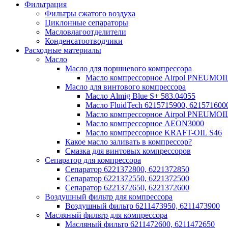
Фильтрация
Фильтры сжатого воздуха
Циклонные сепараторы
Масловлагоотделители
Конденсатоотводчики
Расходные материалы
Масло
Масло для поршневого компрессора
Масло компрессорное Airpol PNEUMOI
Масло для винтового компрессора
Масло Almig Blue S+ 583.04055
Масло FluidTech 6215715900, 621571600
Масло компрессорное Airpol PNEUMOI
Масло компрессорное AEON3000
Масло компрессорное KRAFT-OIL S46
Какое масло заливать в компрессор?
Смазка для винтовых компрессоров
Сепаратор для компрессора
Сепаратор 6221372800, 6221372850
Сепаратор 6221372550, 6221372500
Сепаратор 6221372650, 6221372600
Воздушный фильтр для компрессора
Воздушный фильтр 6211473950, 6211473900
Масляный фильтр для компрессора
Масляный фильтр 6211472600, 6211472650