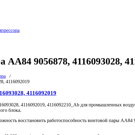
мпрессора
а АА84 9056878, 4116093028, 4
ора
/
8, 4116092019
16093028, 4116092019
16093028, 4116092019, 4116092210_Ab для промышленных возд
ого блока.
ожность восстановить работоспособность винтовой пары АА84 9