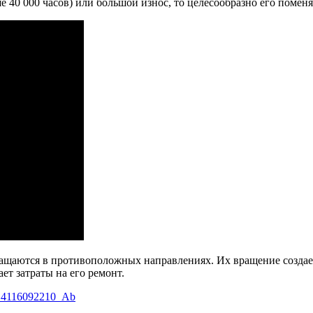
 40 000 часов) или большой износ, то целесообразно его поменя
ащаются в противоположных направлениях. Их вращение создает
т затраты на его ремонт.