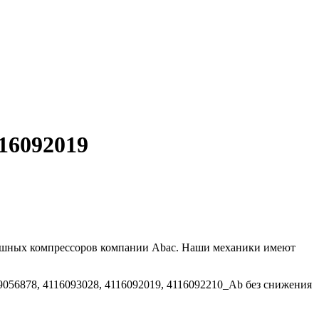
116092019
ушных компрессоров компании Abac. Наши механики имеют
056878, 4116093028, 4116092019, 4116092210_Ab без снижения