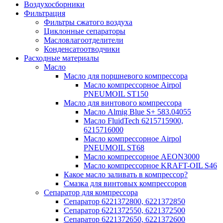
Воздухосборники
Фильтрация
Фильтры сжатого воздуха
Циклонные сепараторы
Масловлагоотделители
Конденсатоотводчики
Расходные материалы
Масло
Масло для поршневого компрессора
Масло компрессорное Airpol
PNEUMOIL ST150
Масло для винтового компрессора
Масло Almig Blue S+ 583.04055
Масло FluidTech 6215715900,
6215716000
Масло компрессорное Airpol
PNEUMOIL ST68
Масло компрессорное AEON3000
Масло компрессорное KRAFT-OIL S46
Какое масло заливать в компрессор?
Смазка для винтовых компрессоров
Сепаратор для компрессора
Сепаратор 6221372800, 6221372850
Сепаратор 6221372550, 6221372500
Сепаратор 6221372650, 6221372600