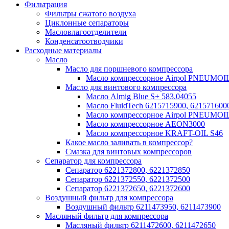
Фильтрация
Фильтры сжатого воздуха
Циклонные сепараторы
Масловлагоотделители
Конденсатоотводчики
Расходные материалы
Масло
Масло для поршневого компрессора
Масло компрессорное Airpol PNEUMOI
Масло для винтового компрессора
Масло Almig Blue S+ 583.04055
Масло FluidTech 6215715900, 621571600
Масло компрессорное Airpol PNEUMOI
Масло компрессорное AEON3000
Масло компрессорное KRAFT-OIL S46
Какое масло заливать в компрессор?
Смазка для винтовых компрессоров
Сепаратор для компрессора
Сепаратор 6221372800, 6221372850
Сепаратор 6221372550, 6221372500
Сепаратор 6221372650, 6221372600
Воздушный фильтр для компрессора
Воздушный фильтр 6211473950, 6211473900
Масляный фильтр для компрессора
Масляный фильтр 6211472600, 6211472650