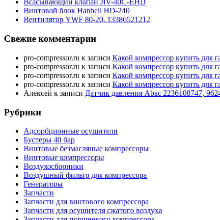
Всасывающий клапан JIV-40C-EHD
Винтовой блок Hanbell HD-240
Вентилятор YWF 80-20, 13386521212
Свежие комментарии
pro-compressor.ru
к записи
Какой компрессор купить для г
pro-compressor.ru
к записи
Какой компрессор купить для г
pro-compressor.ru
к записи
Какой компрессор купить для г
pro-compressor.ru
к записи
Какой компрессор купить для г
Алексей
к записи
Датчик давления Abac 2236108747, 962
Рубрики
Адсорбционные осушители
Бустеры 40 бар
Винтовые безмасляные компрессоры
Винтовые компрессоры
Воздухосборники
Воздушный фильтр для компрессора
Генераторы
Запчасти
Запчасти для винтового компрессора
Запчасти для осушителя сжатого воздуха
Запчасти для поршневого компрессора