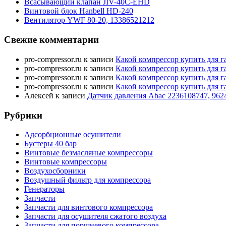
Всасывающий клапан JIV-40C-EHD
Винтовой блок Hanbell HD-240
Вентилятор YWF 80-20, 13386521212
Свежие комментарии
pro-compressor.ru
к записи
Какой компрессор купить для г
pro-compressor.ru
к записи
Какой компрессор купить для г
pro-compressor.ru
к записи
Какой компрессор купить для г
pro-compressor.ru
к записи
Какой компрессор купить для г
Алексей
к записи
Датчик давления Abac 2236108747, 962
Рубрики
Адсорбционные осушители
Бустеры 40 бар
Винтовые безмасляные компрессоры
Винтовые компрессоры
Воздухосборники
Воздушный фильтр для компрессора
Генераторы
Запчасти
Запчасти для винтового компрессора
Запчасти для осушителя сжатого воздуха
Запчасти для поршневого компрессора