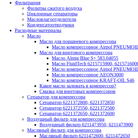
Фильтрация
Фильтры сжатого воздуха
Циклонные сепараторы
Масловлагоотделители
Конденсатоотводчики
Расходные материалы
Масло
Масло для поршневого компрессора
Масло компрессорное Airpol PNEUMOI
Масло для винтового компрессора
Масло Almig Blue S+ 583.04055
Масло FluidTech 6215715900, 621571600
Масло компрессорное Airpol PNEUMOI
Масло компрессорное AEON3000
Масло компрессорное KRAFT-OIL S46
Какое масло заливать в компрессор?
Смазка для винтовых компрессоров
Сепаратор для компрессора
Сепаратор 6221372800, 6221372850
Сепаратор 6221372550, 6221372500
Сепаратор 6221372650, 6221372600
Воздушный фильтр для компрессора
Воздушный фильтр 6211473950, 6211473900
Масляный фильтр для компрессора
Масляный фильтр 6211472600, 6211472650