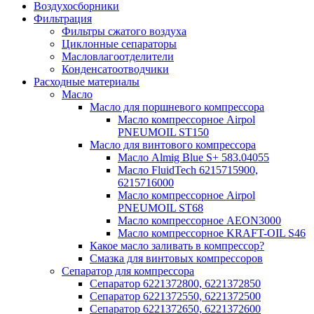
Воздухосборники
Фильтрация
Фильтры сжатого воздуха
Циклонные сепараторы
Масловлагоотделители
Конденсатоотводчики
Расходные материалы
Масло
Масло для поршневого компрессора
Масло компрессорное Airpol
PNEUMOIL ST150
Масло для винтового компрессора
Масло Almig Blue S+ 583.04055
Масло FluidTech 6215715900,
6215716000
Масло компрессорное Airpol
PNEUMOIL ST68
Масло компрессорное AEON3000
Масло компрессорное KRAFT-OIL S46
Какое масло заливать в компрессор?
Смазка для винтовых компрессоров
Сепаратор для компрессора
Сепаратор 6221372800, 6221372850
Сепаратор 6221372550, 6221372500
Сепаратор 6221372650, 6221372600