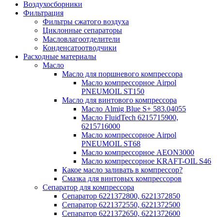
Воздухосборники
Фильтрация
Фильтры сжатого воздуха
Циклонные сепараторы
Масловлагоотделители
Конденсатоотводчики
Расходные материалы
Масло
Масло для поршневого компрессора
Масло компрессорное Airpol
PNEUMOIL ST150
Масло для винтового компрессора
Масло Almig Blue S+ 583.04055
Масло FluidTech 6215715900,
6215716000
Масло компрессорное Airpol
PNEUMOIL ST68
Масло компрессорное AEON3000
Масло компрессорное KRAFT-OIL S46
Какое масло заливать в компрессор?
Смазка для винтовых компрессоров
Сепаратор для компрессора
Сепаратор 6221372800, 6221372850
Сепаратор 6221372550, 6221372500
Сепаратор 6221372650, 6221372600