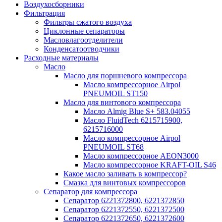
Воздухосборники
Фильтрация
Фильтры сжатого воздуха
Циклонные сепараторы
Масловлагоотделители
Конденсатоотводчики
Расходные материалы
Масло
Масло для поршневого компрессора
Масло компрессорное Airpol
PNEUMOIL ST150
Масло для винтового компрессора
Масло Almig Blue S+ 583.04055
Масло FluidTech 6215715900,
6215716000
Масло компрессорное Airpol
PNEUMOIL ST68
Масло компрессорное AEON3000
Масло компрессорное KRAFT-OIL S46
Какое масло заливать в компрессор?
Смазка для винтовых компрессоров
Сепаратор для компрессора
Сепаратор 6221372800, 6221372850
Сепаратор 6221372550, 6221372500
Сепаратор 6221372650, 6221372600