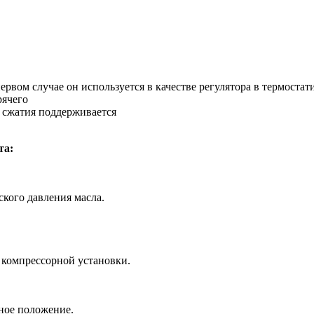
первом случае он используется в качестве регулятора в термоста
рячего
е сжатия поддерживается
та:
ского давления масла.
 компрессорной установки.
ное положение.