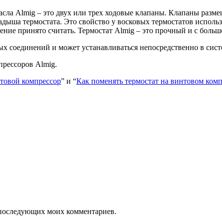
сла Almig – это двух или трех ходовые клапаны. Клапаны разм
дыша термостата. Это свойство у восковых термостатов использ
ение принято считать. Термостат Almig – это прочный и с боль
ых соединений и может устанавливаться непосредственно в сист
рессоров Almig.
нтовой компрессор
” и “
Как поменять термостат на винтовом ком
ля последующих моих комментариев.