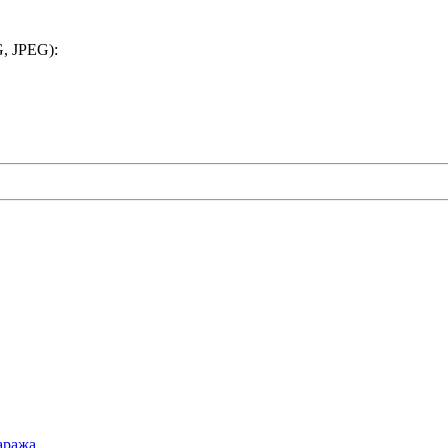
, JPEG):
аража