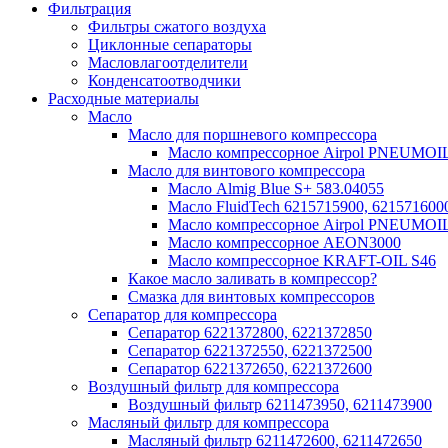
Фильтрация
Фильтры сжатого воздуха
Циклонные сепараторы
Масловлагоотделители
Конденсатоотводчики
Расходные материалы
Масло
Масло для поршневого компрессора
Масло компрессорное Airpol PNEUMOI
Масло для винтового компрессора
Масло Almig Blue S+ 583.04055
Масло FluidTech 6215715900, 621571600
Масло компрессорное Airpol PNEUMOI
Масло компрессорное AEON3000
Масло компрессорное KRAFT-OIL S46
Какое масло заливать в компрессор?
Смазка для винтовых компрессоров
Сепаратор для компрессора
Сепаратор 6221372800, 6221372850
Сепаратор 6221372550, 6221372500
Сепаратор 6221372650, 6221372600
Воздушный фильтр для компрессора
Воздушный фильтр 6211473950, 6211473900
Масляный фильтр для компрессора
Масляный фильтр 6211472600, 6211472650