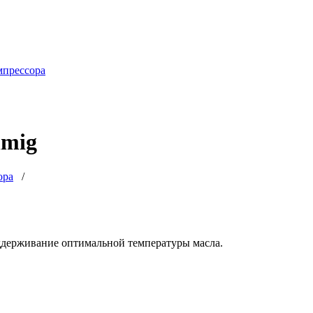
мпрессора
lmig
ора
/
оддерживание оптимальной температуры масла.