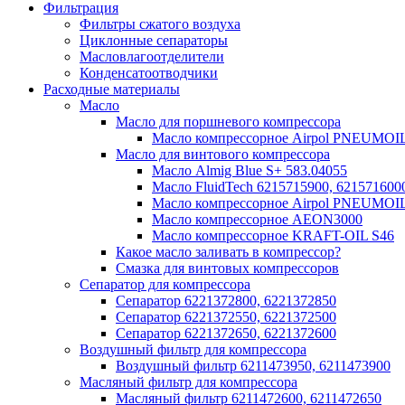
Фильтрация
Фильтры сжатого воздуха
Циклонные сепараторы
Масловлагоотделители
Конденсатоотводчики
Расходные материалы
Масло
Масло для поршневого компрессора
Масло компрессорное Airpol PNEUMOI
Масло для винтового компрессора
Масло Almig Blue S+ 583.04055
Масло FluidTech 6215715900, 621571600
Масло компрессорное Airpol PNEUMOI
Масло компрессорное AEON3000
Масло компрессорное KRAFT-OIL S46
Какое масло заливать в компрессор?
Смазка для винтовых компрессоров
Сепаратор для компрессора
Сепаратор 6221372800, 6221372850
Сепаратор 6221372550, 6221372500
Сепаратор 6221372650, 6221372600
Воздушный фильтр для компрессора
Воздушный фильтр 6211473950, 6211473900
Масляный фильтр для компрессора
Масляный фильтр 6211472600, 6211472650