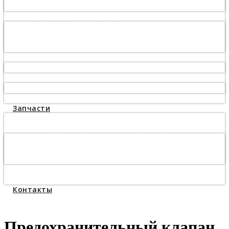
Смазка для винтовых компрессоров
Сепаратор для компрессора
Сепаратор 6221372800, 6221372850
Сепаратор 6221372550, 6221372500
Сепаратор 6221372650, 6221372600
Воздушный фильтр для компрессора
Воздушный фильтр 6211473950, 6211473900
Масляный фильтр для компрессора
Масляный фильтр 6211472600, 6211472650
Панельный фильтр для компрессора
Запчасти
Запчасти для винтового компрессора
Запчасти для поршневого компрессора
Компрессорная головка С412М
Головка Abac B6000 (блок поршневой) для
компрессора
Запчасти для осушителя сжатого воздуха
Ремонт и обслуживание
Контакты
Предохранительный клапан