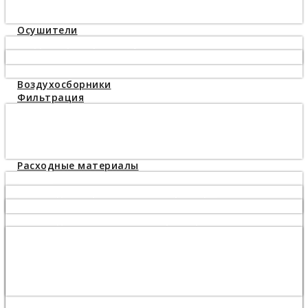
Компрессоры высокого давления 330 bar
Бустеры 40 бар
Осушители
Рефрижераторные осушители
Осушители сжатого воздуха Mark MDS
Адсорбционные осушители
Воздухосборники
Фильтрация
Фильтры сжатого воздуха
Циклонные сепараторы
Масловлагоотделители
Конденсатоотводчики
Расходные материалы
Масло
Масло для поршневого компрессора
Масло компрессорное Airpol PNEUMOIL ST150
Масло для винтового компрессора
Масло Almig Blue S+ 583.04055
Масло FluidTech 6215715900, 6215716000
Масло компрессорное Airpol PNEUMOIL ST68
Масло компрессорное AEON3000
Масло компрессорное KRAFT-OIL S46
Какое масло заливать в компрессор?