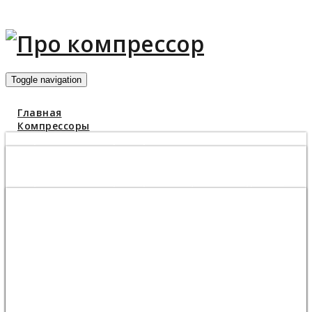
Toggle navigation
Главная
Компрессоры
Поршневые компрессоры
Какой компрессор купить для гаража
Компрессор 1000 л/мин
Поршневые компрессоры Бежецкого завода АСО
Компрессор С416М и С416М1
Поршневой компрессор С415М
Поршневой компрессор С412М
Поршневой компрессор С415М1
Поршневой компрессор К1
Поршневой компрессор К2
Поршневой компрессор К3
Поршневой компрессор К3М
Поршневой компрессор К11