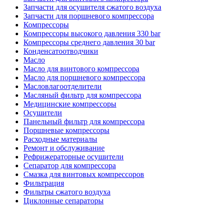
Запчасти для осушителя сжатого воздуха
Запчасти для поршневого компрессора
Компрессоры
Компрессоры высокого давления 330 bar
Компрессоры среднего давления 30 bar
Конденсатоотводчики
Масло
Масло для винтового компрессора
Масло для поршневого компрессора
Масловлагоотделители
Масляный фильтр для компрессора
Медицинские компрессоры
Осушители
Панельный фильтр для компрессора
Поршневые компрессоры
Расходные материалы
Ремонт и обслуживание
Рефрижераторные осушители
Сепаратор для компрессора
Смазка для винтовых компрессоров
Фильтрация
Фильтры сжатого воздуха
Циклонные сепараторы