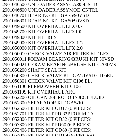
2901046500 UNLOADER ASSYGA30-45STD
2901046600 UNLOADER ASSYMOD CNTRL
2901046701 BEARING KIT GA75/90VSD
2901046801 BEARING KIT GA50/90VSD
2901049600 KIT OVERHAUL LFX 0.7
2901049700 KIT OVERHAUL LFX1.0
2901049800 KIT FILTRES
2901049900 KIT OVERHAUL LFX 1.5
2901050000 KIT OVERHAUL LFX 2.0
2901050010 CHECK VALVE AIR FILTER KIT LFX
2901050011 POLYAM.BEARING/BRUSH KIT 50VSD
2901050021 CERAM.BEARING/BRUSH KIT GA90VS
2901050200 SHAFT SEAL KIT
2901050300 CHECK VALVE KIT GA50VSD C106EL
2901050301 CHECK VALVE KIT C106 EL.
2901051100 ELEM.OVERH.KIT C106
2901051199 KIT OVERHAUL ARG
2901052200 OIL CAN 20L ROTO-INJECTFLUID
2901052300 SEPARATOR KIT GA5-10
2901052506 FILTER KIT QD17 (6 PIECES)
2901052701 FILTER KIT PD 32P FOR MED
2901052806 FILTER KIT QD32 (6 PIECES)
2901053306 FILTER KIT PD60 (6 PIECES)
2901053406 FILTER KIT QD60 (6 PIECES)
2901054006 FILTER KIT QD150 (6 PIECES)