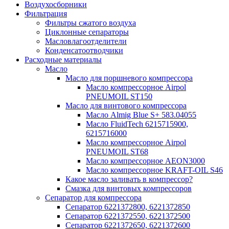
Воздухосборники
Фильтрация
Фильтры сжатого воздуха
Циклонные сепараторы
Масловлагоотделители
Конденсатоотводчики
Расходные материалы
Масло
Масло для поршневого компрессора
Масло компрессорное Airpol
PNEUMOIL ST150
Масло для винтового компрессора
Масло Almig Blue S+ 583.04055
Масло FluidTech 6215715900,
6215716000
Масло компрессорное Airpol
PNEUMOIL ST68
Масло компрессорное AEON3000
Масло компрессорное KRAFT-OIL S46
Какое масло заливать в компрессор?
Смазка для винтовых компрессоров
Сепаратор для компрессора
Сепаратор 6221372800, 6221372850
Сепаратор 6221372550, 6221372500
Сепаратор 6221372650, 6221372600