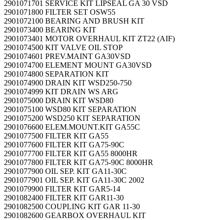
2901071701 SERVICE KIT LIPSEAL GA 30 VSD
2901071800 FILTER SET OSW55
2901072100 BEARING AND BRUSH KIT
2901073400 BEARING KIT
2901073401 MOTOR OVERHAUL KIT ZT22 (AIF)
2901074500 KIT VALVE OIL STOP
2901074601 PREV.MAINT GA30VSD
2901074700 ELEMENT MOUNT GA30VSD
2901074800 SEPARATION KIT
2901074900 DRAIN KIT WSD250-750
2901074999 KIT DRAIN WS ARG
2901075000 DRAIN KIT WSD80
2901075100 WSD80 KIT SEPARATION
2901075200 WSD250 KIT SEPARATION
2901076600 ELEM.MOUNT.KIT GA55C
2901077500 FILTER KIT GA55
2901077600 FILTER KIT GA75-90C
2901077700 FILTER KIT GA55 8000HR
2901077800 FILTER KIT GA75-90C 8000HR
2901077900 OIL SEP. KIT GA11-30C
2901077901 OIL SEP. KIT GA11-30C 2002
2901079900 FILTER KIT GAR5-14
2901082400 FILTER KIT GAR11-30
2901082500 COUPLING KIT GAR 11-30
2901082600 GEARBOX OVERHAUL KIT