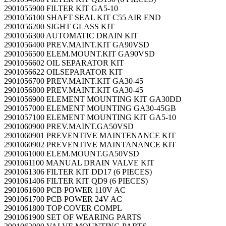
2901055900 FILTER KIT GA5-10
2901056100 SHAFT SEAL KIT C55 AIR END
2901056200 SIGHT GLASS KIT
2901056300 AUTOMATIC DRAIN KIT
2901056400 PREV.MAINT.KIT GA90VSD
2901056500 ELEM.MOUNT.KIT GA90VSD
2901056602 OIL SEPARATOR KIT
2901056622 OILSEPARATOR KIT
2901056700 PREV.MAINT.KIT GA30-45
2901056800 PREV.MAINT.KIT GA30-45
2901056900 ELEMENT MOUNTING KIT GA30DD
2901057000 ELEMENT MOUNTING GA30-45GB
2901057100 ELEMENT MOUNTING KIT GA5-10
2901060900 PREV.MAINT.GA50VSD
2901060901 PREVENTIVE MAINTENANCE KIT
2901060902 PREVENTIVE MAINTANANCE KIT
2901061000 ELEM.MOUNT.GA50VSD
2901061100 MANUAL DRAIN VALVE KIT
2901061306 FILTER KIT DD17 (6 PIECES)
2901061406 FILTER KIT QD9 (6 PIECES)
2901061600 PCB POWER 110V AC
2901061700 PCB POWER 24V AC
2901061800 TOP COVER COMPL
2901061900 SET OF WEARING PARTS