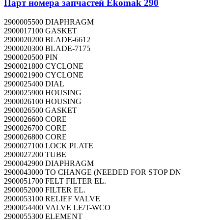
Парт номера запчастей Ekomak 290
2900005500 DIAPHRAGM
2900017100 GASKET
2900020200 BLADE-6612
2900020300 BLADE-7175
2900020500 PIN
2900021800 CYCLONE
2900021900 CYCLONE
2900025400 DIAL
2900025900 HOUSING
2900026100 HOUSING
2900026500 GASKET
2900026600 CORE
2900026700 CORE
2900026800 CORE
2900027100 LOCK PLATE
2900027200 TUBE
2900042900 DIAPHRAGM
2900043000 TO CHANGE (NEEDED FOR STOP DN
2900051700 FELT FILTER EL.
2900052000 FILTER EL.
2900053100 RELIEF VALVE
2900054400 VALVE LE/T-WCO
2900055300 ELEMENT