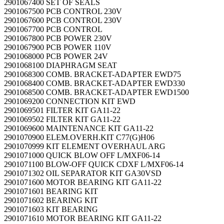
2901067400 SET OF SEALS
2901067500 PCB CONTROL 230V
2901067600 PCB CONTROL 230V
2901067700 PCB CONTROL
2901067800 PCB POWER 230V
2901067900 PCB POWER 110V
2901068000 PCB POWER 24V
2901068100 DIAPHRAGM SEAT
2901068300 COMB. BRACKET-ADAPTER EWD75
2901068400 COMB. BRACKET-ADAPTER EWD330
2901068500 COMB. BRACKET-ADAPTER EWD1500
2901069200 CONNECTION KIT EWD
2901069501 FILTER KIT GA11-22
2901069502 FILTER KIT GA11-22
2901069600 MAINTENANCE KIT GA11-22
2901070900 ELEM.OVERH.KIT C77(G)H06
2901070999 KIT ELEMENT OVERHAUL ARG
2901071000 QUICK BLOW OFF L/MXF06-14
2901071100 BLOW-OFF QUICK CDXF L/MXF06-14
2901071302 OIL SEPARATOR KIT GA30VSD
2901071600 MOTOR BEARING KIT GA11-22
2901071601 BEARING KIT
2901071602 BEARING KIT
2901071603 KIT BEARING
2901071610 MOTOR BEARING KIT GA11-22