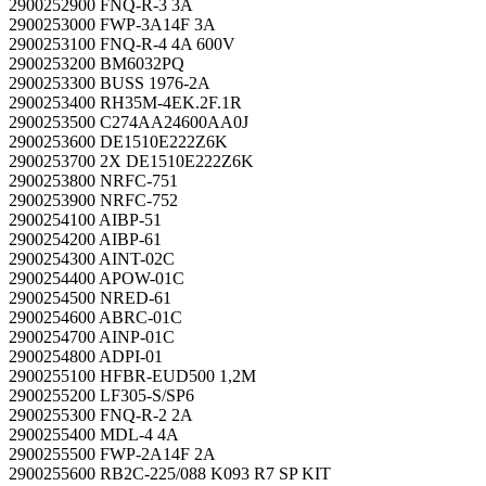
2900252900 FNQ-R-3 3A
2900253000 FWP-3A14F 3A
2900253100 FNQ-R-4 4A 600V
2900253200 BM6032PQ
2900253300 BUSS 1976-2A
2900253400 RH35M-4EK.2F.1R
2900253500 C274AA24600AA0J
2900253600 DE1510E222Z6K
2900253700 2X DE1510E222Z6K
2900253800 NRFC-751
2900253900 NRFC-752
2900254100 AIBP-51
2900254200 AIBP-61
2900254300 AINT-02C
2900254400 APOW-01C
2900254500 NRED-61
2900254600 ABRC-01C
2900254700 AINP-01C
2900254800 ADPI-01
2900255100 HFBR-EUD500 1,2M
2900255200 LF305-S/SP6
2900255300 FNQ-R-2 2A
2900255400 MDL-4 4A
2900255500 FWP-2A14F 2A
2900255600 RB2C-225/088 K093 R7 SP KIT