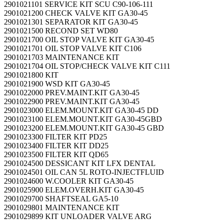
2901021101 SERVICE KIT SCU C90-106-111
2901021200 CHECK VALVE KIT GA30-45
2901021301 SEPARATOR KIT GA30-45
2901021500 RECOND SET WD80
2901021700 OIL STOP VALVE KIT GA30-45
2901021701 OIL STOP VALVE KIT C106
2901021703 MAINTENANCE KIT
2901021704 OIL STOP/CHECK VALVE KIT C111
2901021800 KIT
2901021900 WSD KIT GA30-45
2901022000 PREV.MAINT.KIT GA30-45
2901022900 PREV.MAINT.KIT GA30-45
2901023000 ELEM.MOUNT.KIT GA30-45 DD
2901023100 ELEM.MOUNT.KIT GA30-45GBD
2901023200 ELEM.MOUNT.KIT GA30-45 GBD
2901023300 FILTER KIT PD25
2901023400 FILTER KIT DD25
2901023500 FILTER KIT QD65
2901024500 DESSICANT KIT LFX DENTAL
2901024501 OIL CAN 5L ROTO-INJECTFLUID
2901024600 W.COOLER KIT GA30-45
2901025900 ELEM.OVERH.KIT GA30-45
2901029700 SHAFTSEAL GA5-10
2901029801 MAINTENANCE KIT
2901029899 KIT UNLOADER VALVE ARG