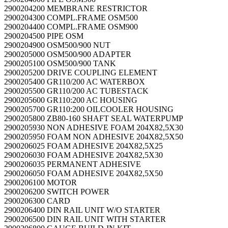
2900204200 MEMBRANE RESTRICTOR
2900204300 COMPL.FRAME OSM500
2900204400 COMPL.FRAME OSM900
2900204500 PIPE OSM
2900204900 OSM500/900 NUT
2900205000 OSM500/900 ADAPTER
2900205100 OSM500/900 TANK
2900205200 DRIVE COUPLING ELEMENT
2900205400 GR110/200 AC WATERBOX
2900205500 GR110/200 AC TUBESTACK
2900205600 GR110:200 AC HOUSING
2900205700 GR110:200 OILCOOLER HOUSING
2900205800 ZB80-160 SHAFT SEAL WATERPUMP
2900205930 NON ADHESIVE FOAM 204X82,5X30
2900205950 FOAM NON ADHESIVE 204X82,5X50
2900206025 FOAM ADHESIVE 204X82,5X25
2900206030 FOAM ADHESIVE 204X82,5X30
2900206035 PERMANENT ADHESIVE
2900206050 FOAM ADHESIVE 204X82,5X50
2900206100 MOTOR
2900206200 SWITCH POWER
2900206300 CARD
2900206400 DIN RAIL UNIT W/O STARTER
2900206500 DIN RAIL UNIT WITH STARTER