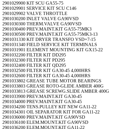
2901029900 KIT SCU GA55-75
2901029901 SERVICE KIT SCU C146
2901029902 VALVE THROTTLE
2901030200 INLET VALVE GA90VSD
2901030300 THERM.VALVE GA90VSD
2901030400 PREV.MAINT.KIT GA55-75MK3
2901030500 PREV.MAINT.KIT GA55-75MK3-13
2901031330 KIT DRYER TRANSFO VSD+7-15
2901031340 FIELD SERVICE KIT TERMINALS
2901031901 ELEMENT MOUNTING KIT GX15-22
2901032200 FILTER KIT DD295
2901032300 FILTER KIT PD295
2901032400 FILTER KIT QD295
2901032500 FILTER KIT GA30-45 4,000HRS
2901032600 FILTER KIT GA30-45 4,000HRS
2901033802 GREASE TUBE MOTOR BEARINGS
2901033803 GREASE ROTO-GLIDE AMBER 400G
2901033813 GREASE SCREWG.SLIDE AMBER 400G
2901033900 PREV.MAINT.KIT GA30-45
2901034000 PREV.MAINT.KIT GA30-45
2901034200 TENS.PULLEY KIT NEW GA11-22
2901034301 OIL SEPARATOR KIT FOR GA11-22
2901036000 PREV.MAINT.KIT GA90VSD
2901036100 ELEM.MOUNT.KIT GA90VSD
2901036200 ELEM.MOUNT.KIT GA11-22