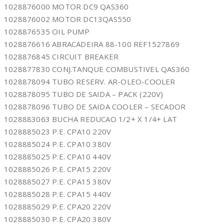
1028876000 MOTOR DC9 QAS360
1028876002 MOTOR DC13QAS550
1028876535 OIL PUMP
1028876616 ABRACADEIRA 88-100 REF1527869
1028876845 CIRCUIT BREAKER
1028877830 CONJ.TANQUE COMBUSTIVEL QAS360
1028878094 TUBO RESERV. AR-OLEO-COOLER
1028878095 TUBO DE SAIDA – PACK (220V)
1028878096 TUBO DE SAIDA COOLER – SECADOR
1028883063 BUCHA REDUCAO 1/2+ X 1/4+ LAT
1028885023 P.E. CPA10 220V
1028885024 P.E. CPA10 380V
1028885025 P.E. CPA10 440V
1028885026 P.E. CPA15 220V
1028885027 P.E. CPA15 380V
1028885028 P.E. CPA15 440V
1028885029 P.E. CPA20 220V
1028885030 P.E. CPA20 380V