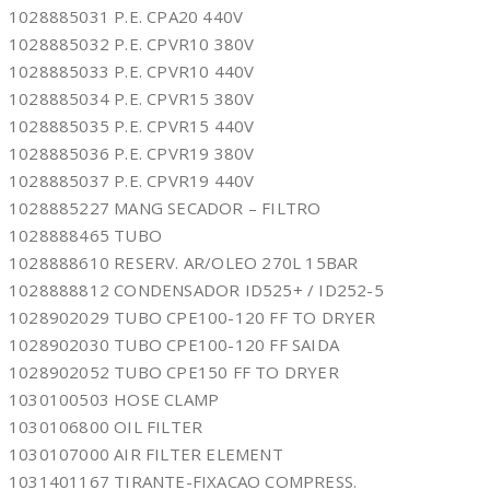
1028885031 P.E. CPA20 440V
1028885032 P.E. CPVR10 380V
1028885033 P.E. CPVR10 440V
1028885034 P.E. CPVR15 380V
1028885035 P.E. CPVR15 440V
1028885036 P.E. CPVR19 380V
1028885037 P.E. CPVR19 440V
1028885227 MANG SECADOR – FILTRO
1028888465 TUBO
1028888610 RESERV. AR/OLEO 270L 15BAR
1028888812 CONDENSADOR ID525+ / ID252-5
1028902029 TUBO CPE100-120 FF TO DRYER
1028902030 TUBO CPE100-120 FF SAIDA
1028902052 TUBO CPE150 FF TO DRYER
1030100503 HOSE CLAMP
1030106800 OIL FILTER
1030107000 AIR FILTER ELEMENT
1031401167 TIRANTE-FIXACAO COMPRESS.