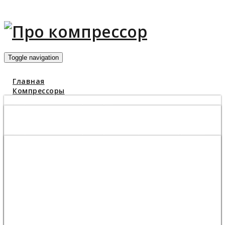
Toggle navigation
Главная
Компрессоры
Поршневые компрессоры
Какой компрессор купить для гаража
Компрессор 1000 л/мин
Поршневые компрессоры Бежецкого завода АСО
Компрессор С416М и С416М1
Поршневой компрессор С415М
Поршневой компрессор С412М
Поршневой компрессор С415М1
Поршневой компрессор К1
Поршневой компрессор К2
Поршневой компрессор К3
Поршневой компрессор К3М
Поршневой компрессор К11