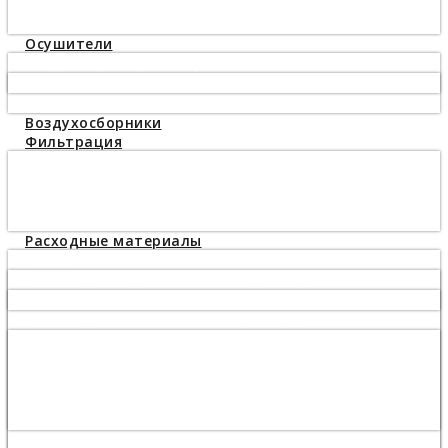
Компрессоры высокого давления 330 bar
Бустеры 40 бар
Осушители
Рефрижераторные осушители
Осушители сжатого воздуха Mark MDS
Адсорбционные осушители
Воздухосборники
Фильтрация
Фильтры сжатого воздуха
Циклонные сепараторы
Масловлагоотделители
Конденсатоотводчики
Расходные материалы
Масло
Масло для поршневого компрессора
Масло компрессорное Airpol PNEUMOIL ST150
Масло для винтового компрессора
Масло Almig Blue S+ 583.04055
Масло FluidTech 6215715900, 6215716000
Масло компрессорное Airpol PNEUMOIL ST68
Масло компрессорное AEON3000
Масло компрессорное KRAFT-OIL S46
Какое масло заливать в компрессор?