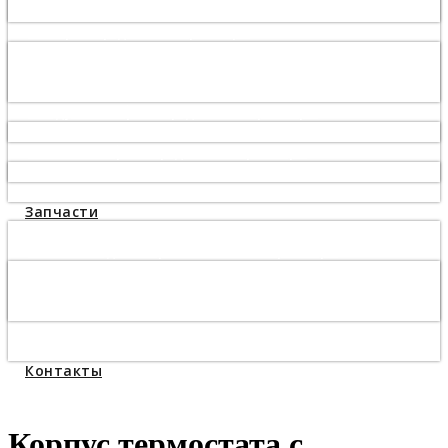
Смазка для винтовых компрессоров
Сепаратор для компрессора
Сепаратор 6221372800, 6221372850
Сепаратор 6221372550, 6221372500
Сепаратор 6221372650, 6221372600
Воздушный фильтр для компрессора
Воздушный фильтр 6211473950, 6211473900
Масляный фильтр для компрессора
Масляный фильтр 6211472600, 6211472650
Панельный фильтр для компрессора
Запчасти
Запчасти для винтового компрессора
Запчасти для поршневого компрессора
Компрессорная головка С412М
Головка Abac B6000 (блок поршневой) для
компрессора
Запчасти для осушителя сжатого воздуха
Ремонт и обслуживание
Контакты
Корпус термостата с