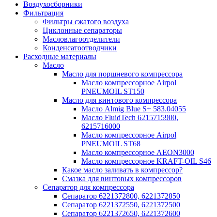
Воздухосборники
Фильтрация
Фильтры сжатого воздуха
Циклонные сепараторы
Масловлагоотделители
Конденсатоотводчики
Расходные материалы
Масло
Масло для поршневого компрессора
Масло компрессорное Airpol
PNEUMOIL ST150
Масло для винтового компрессора
Масло Almig Blue S+ 583.04055
Масло FluidTech 6215715900,
6215716000
Масло компрессорное Airpol
PNEUMOIL ST68
Масло компрессорное AEON3000
Масло компрессорное KRAFT-OIL S46
Какое масло заливать в компрессор?
Смазка для винтовых компрессоров
Сепаратор для компрессора
Сепаратор 6221372800, 6221372850
Сепаратор 6221372550, 6221372500
Сепаратор 6221372650, 6221372600