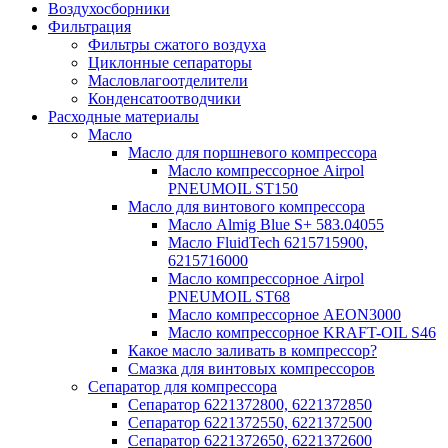
Воздухосборники
Фильтрация
Фильтры сжатого воздуха
Циклонные сепараторы
Масловлагоотделители
Конденсатоотводчики
Расходные материалы
Масло
Масло для поршневого компрессора
Масло компрессорное Airpol
PNEUMOIL ST150
Масло для винтового компрессора
Масло Almig Blue S+ 583.04055
Масло FluidTech 6215715900,
6215716000
Масло компрессорное Airpol
PNEUMOIL ST68
Масло компрессорное AEON3000
Масло компрессорное KRAFT-OIL S46
Какое масло заливать в компрессор?
Смазка для винтовых компрессоров
Сепаратор для компрессора
Сепаратор 6221372800, 6221372850
Сепаратор 6221372550, 6221372500
Сепаратор 6221372650, 6221372600