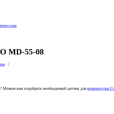
мпрессора
O MD-55-08
ора
/
? Можем вам подобрать необходимый датчик для
компрессора C