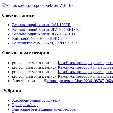
Свежие записи
Всасывающий клапан RSJ-120ER
Всасывающий клапан JIV-40C-EHD-BJ
Всасывающий клапан JIV-40C-EHD
Винтовой блок Hanbell HD-240
Вентилятор YWF 80-20, 13386521212
Свежие комментарии
pro-compressor.ru
к записи
Какой компрессор купить для г
pro-compressor.ru
к записи
Какой компрессор купить для г
pro-compressor.ru
к записи
Какой компрессор купить для г
pro-compressor.ru
к записи
Какой компрессор купить для г
Алексей
к записи
Датчик давления Abac 2236108747, 962
Рубрики
Адсорбционные осушители
Бустеры 40 бар
Винтовые безмасляные компрессоры