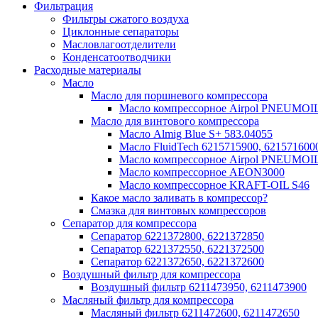
Фильтрация
Фильтры сжатого воздуха
Циклонные сепараторы
Масловлагоотделители
Конденсатоотводчики
Расходные материалы
Масло
Масло для поршневого компрессора
Масло компрессорное Airpol PNEUMOI
Масло для винтового компрессора
Масло Almig Blue S+ 583.04055
Масло FluidTech 6215715900, 621571600
Масло компрессорное Airpol PNEUMOI
Масло компрессорное AEON3000
Масло компрессорное KRAFT-OIL S46
Какое масло заливать в компрессор?
Смазка для винтовых компрессоров
Сепаратор для компрессора
Сепаратор 6221372800, 6221372850
Сепаратор 6221372550, 6221372500
Сепаратор 6221372650, 6221372600
Воздушный фильтр для компрессора
Воздушный фильтр 6211473950, 6211473900
Масляный фильтр для компрессора
Масляный фильтр 6211472600, 6211472650