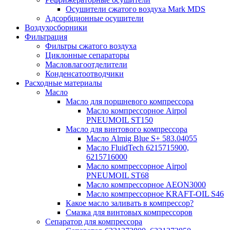
Осушители сжатого воздуха Mark MDS
Адсорбционные осушители
Воздухосборники
Фильтрация
Фильтры сжатого воздуха
Циклонные сепараторы
Масловлагоотделители
Конденсатоотводчики
Расходные материалы
Масло
Масло для поршневого компрессора
Масло компрессорное Airpol
PNEUMOIL ST150
Масло для винтового компрессора
Масло Almig Blue S+ 583.04055
Масло FluidTech 6215715900,
6215716000
Масло компрессорное Airpol
PNEUMOIL ST68
Масло компрессорное AEON3000
Масло компрессорное KRAFT-OIL S46
Какое масло заливать в компрессор?
Смазка для винтовых компрессоров
Сепаратор для компрессора