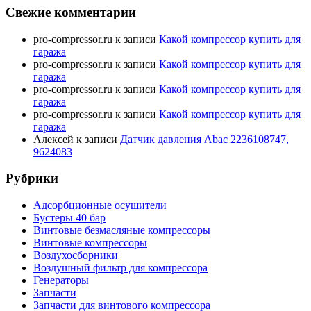
Свежие комментарии
pro-compressor.ru
к записи
Какой компрессор купить для
гаража
pro-compressor.ru
к записи
Какой компрессор купить для
гаража
pro-compressor.ru
к записи
Какой компрессор купить для
гаража
pro-compressor.ru
к записи
Какой компрессор купить для
гаража
Алексей
к записи
Датчик давления Abac 2236108747,
9624083
Рубрики
Адсорбционные осушители
Бустеры 40 бар
Винтовые безмасляные компрессоры
Винтовые компрессоры
Воздухосборники
Воздушный фильтр для компрессора
Генераторы
Запчасти
Запчасти для винтового компрессора