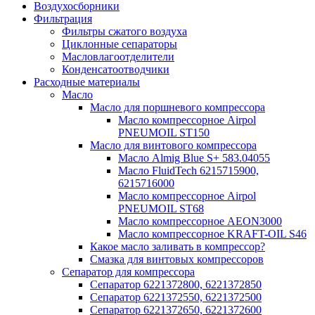
Воздухосборники
Фильтрация
Фильтры сжатого воздуха
Циклонные сепараторы
Масловлагоотделители
Конденсатоотводчики
Расходные материалы
Масло
Масло для поршневого компрессора
Масло компрессорное Airpol
PNEUMOIL ST150
Масло для винтового компрессора
Масло Almig Blue S+ 583.04055
Масло FluidTech 6215715900,
6215716000
Масло компрессорное Airpol
PNEUMOIL ST68
Масло компрессорное AEON3000
Масло компрессорное KRAFT-OIL S46
Какое масло заливать в компрессор?
Смазка для винтовых компрессоров
Сепаратор для компрессора
Сепаратор 6221372800, 6221372850
Сепаратор 6221372550, 6221372500
Сепаратор 6221372650, 6221372600