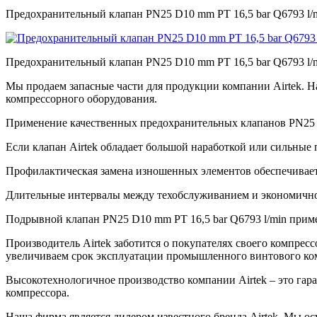
Предохранительный клапан PN25 D10 mm PT 16,5 bar Q6793 l/m
Предохранительный клапан PN25 D10 mm PT 16,5 bar Q6793 l/m
Мы продаем запасные части для продукции компании Airtek. 
компрессорного оборудования.
Применение качественных предохранительных клапанов PN25 D
Если клапан Airtek обладает большой наработкой или сильные
Профилактическая замена изношенных элементов обеспечивае
Длительные интервалы между техобслуживанием и экономичнос
Подрывной клапан PN25 D10 mm PT 16,5 bar Q6793 l/min приме
Производитель Airtek заботится о покупателях своего компре
увеличиваем срок эксплуатации промышленного винтового ко
Высокотехнологичное производство компании Airtek – это гар
компрессора.
Наша фирма является дилером известного бренда Airtek. Мы о