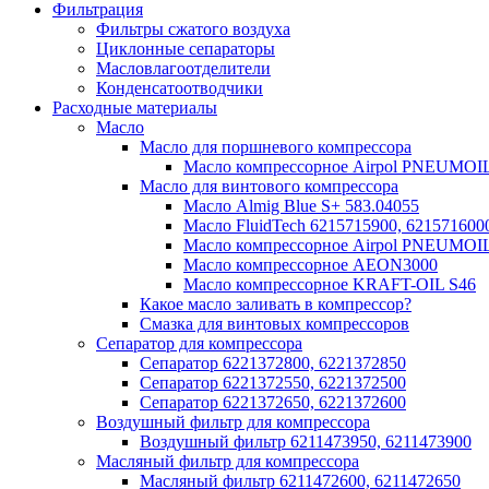
Фильтрация
Фильтры сжатого воздуха
Циклонные сепараторы
Масловлагоотделители
Конденсатоотводчики
Расходные материалы
Масло
Масло для поршневого компрессора
Масло компрессорное Airpol PNEUMOI
Масло для винтового компрессора
Масло Almig Blue S+ 583.04055
Масло FluidTech 6215715900, 621571600
Масло компрессорное Airpol PNEUMOI
Масло компрессорное AEON3000
Масло компрессорное KRAFT-OIL S46
Какое масло заливать в компрессор?
Смазка для винтовых компрессоров
Сепаратор для компрессора
Сепаратор 6221372800, 6221372850
Сепаратор 6221372550, 6221372500
Сепаратор 6221372650, 6221372600
Воздушный фильтр для компрессора
Воздушный фильтр 6211473950, 6211473900
Масляный фильтр для компрессора
Масляный фильтр 6211472600, 6211472650