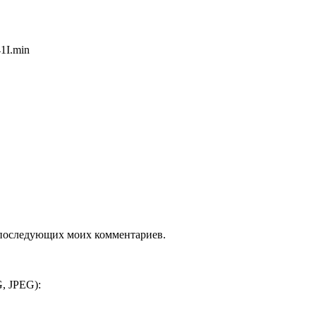
1I.min
ля последующих моих комментариев.
, JPEG):