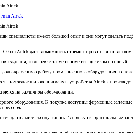
in Airtek
in Airtek
Наши специалисты имеют большой опыт и они могут сделать под
10mm Airtek даёт возможность отремонтировать винтовой компре
 повреждения, то дешевле элемент поменять целиком на новый.
т долговременную работу промышленного оборудования и снижа
ть помогают широко применять устройства Airtek в производст
няется на различном оборудовании.
ссорного оборудования. К покупке доступны фирменные запасные
мпрессора.
антия длительной эксплуатации. Используйте оригинальные зап
существляем ремонт, продажу и обслуживание винтовых компресс