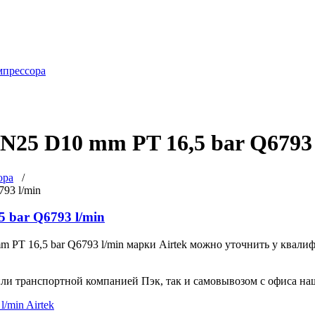
мпрессора
25 D10 mm PT 16,5 bar Q6793 
ора
/
93 l/min
 bar Q6793 l/min
m PT 16,5 bar Q6793 l/min марки Airtek можно уточнить у ква
ли транспортной компанией Пэк, так и самовывозом с офиса на