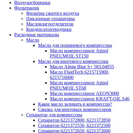
Воздухосборники
Фильтрация
Фильтры сжатого воздуха
Циклонные сепараторы
Масловлагоотделители
Конденсатоотводчики
Расходные материалы
Масло
Масло для поршневого компрессора
Масло компрессорное Airpol
PNEUMOIL ST150
Масло для винтового компрессора
Масло Almig Blue S+ 583.04055
Масло FluidTech 6215715900,
6215716000
Масло компрессорное Airpol
PNEUMOIL ST68
Масло компрессорное AEON3000
Масло компрессорное KRAFT-OIL S46
Какое масло заливать в компрессор?
Смазка для винтовых компрессоров
Сепаратор для компрессора
Сепаратор 6221372800, 6221372850
Сепаратор 6221372550, 6221372500
Сепаратор 6221372650, 6221372600