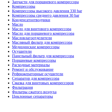
Запчасти для поршневого компрессора
Компрессоры
Компрессоры высокого давления 330 bar
Компрессоры среднего давления 30 bar
Конденсатоотводчики
Масло
Масло для винтового компрессора
Масло для поршневого компрессора
Масловлагоотделители
Масляный фильтр для компрессора
Медицинские компрессоры
Осушители
Панельный фильтр для компрессора
Поршневые компрессоры
Расходные материалы
Ремонт и обслуживание
Рефрижераторные осушители
Сепаратор для компрессора
Смазка для винтовых компрессоров
Фильтрация
Фильтры сжатого воздуха
Циклонные сепараторы