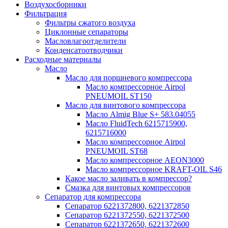
Воздухосборники
Фильтрация
Фильтры сжатого воздуха
Циклонные сепараторы
Масловлагоотделители
Конденсатоотводчики
Расходные материалы
Масло
Масло для поршневого компрессора
Масло компрессорное Airpol
PNEUMOIL ST150
Масло для винтового компрессора
Масло Almig Blue S+ 583.04055
Масло FluidTech 6215715900,
6215716000
Масло компрессорное Airpol
PNEUMOIL ST68
Масло компрессорное AEON3000
Масло компрессорное KRAFT-OIL S46
Какое масло заливать в компрессор?
Смазка для винтовых компрессоров
Сепаратор для компрессора
Сепаратор 6221372800, 6221372850
Сепаратор 6221372550, 6221372500
Сепаратор 6221372650, 6221372600