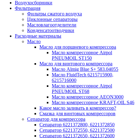
Воздухосборники
Фильтрация
Фильтры сжатого воздуха
Циклонные сепараторы
Масловлагоотделители
Конденсатоотводчики
Расходные материалы
Масло
Масло для поршневого компрессора
Масло компрессорное Airpol
PNEUMOIL ST150
Масло для винтового компрессора
Масло Almig Blue S+ 583.04055
Масло FluidTech 6215715900,
6215716000
Масло компрессорное Airpol
PNEUMOIL ST68
Масло компрессорное AEON3000
Масло компрессорное KRAFT-OIL S46
Какое масло заливать в компрессор?
Смазка для винтовых компрессоров
Сепаратор для компрессора
Сепаратор 6221372800, 6221372850
Сепаратор 6221372550, 6221372500
Сепаратор 6221372650, 6221372600