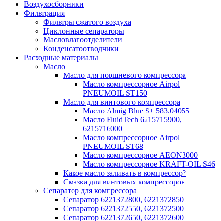
Воздухосборники
Фильтрация
Фильтры сжатого воздуха
Циклонные сепараторы
Масловлагоотделители
Конденсатоотводчики
Расходные материалы
Масло
Масло для поршневого компрессора
Масло компрессорное Airpol
PNEUMOIL ST150
Масло для винтового компрессора
Масло Almig Blue S+ 583.04055
Масло FluidTech 6215715900,
6215716000
Масло компрессорное Airpol
PNEUMOIL ST68
Масло компрессорное AEON3000
Масло компрессорное KRAFT-OIL S46
Какое масло заливать в компрессор?
Смазка для винтовых компрессоров
Сепаратор для компрессора
Сепаратор 6221372800, 6221372850
Сепаратор 6221372550, 6221372500
Сепаратор 6221372650, 6221372600