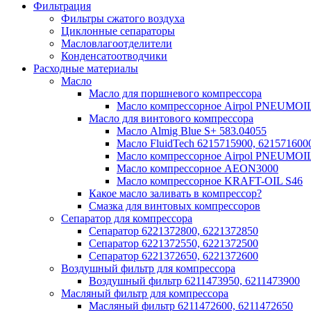
Фильтрация
Фильтры сжатого воздуха
Циклонные сепараторы
Масловлагоотделители
Конденсатоотводчики
Расходные материалы
Масло
Масло для поршневого компрессора
Масло компрессорное Airpol PNEUMOI
Масло для винтового компрессора
Масло Almig Blue S+ 583.04055
Масло FluidTech 6215715900, 621571600
Масло компрессорное Airpol PNEUMOI
Масло компрессорное AEON3000
Масло компрессорное KRAFT-OIL S46
Какое масло заливать в компрессор?
Смазка для винтовых компрессоров
Сепаратор для компрессора
Сепаратор 6221372800, 6221372850
Сепаратор 6221372550, 6221372500
Сепаратор 6221372650, 6221372600
Воздушный фильтр для компрессора
Воздушный фильтр 6211473950, 6211473900
Масляный фильтр для компрессора
Масляный фильтр 6211472600, 6211472650