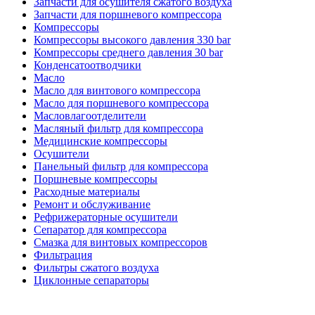
Запчасти для осушителя сжатого воздуха
Запчасти для поршневого компрессора
Компрессоры
Компрессоры высокого давления 330 bar
Компрессоры среднего давления 30 bar
Конденсатоотводчики
Масло
Масло для винтового компрессора
Масло для поршневого компрессора
Масловлагоотделители
Масляный фильтр для компрессора
Медицинские компрессоры
Осушители
Панельный фильтр для компрессора
Поршневые компрессоры
Расходные материалы
Ремонт и обслуживание
Рефрижераторные осушители
Сепаратор для компрессора
Смазка для винтовых компрессоров
Фильтрация
Фильтры сжатого воздуха
Циклонные сепараторы