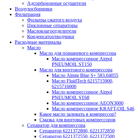
Адсорбционные осушители
Воздухосборники
Фильтрация
Фильтры сжатого воздуха
Циклонные сепараторы
Масловлагоотделители
Конденсатоотводчики
Расходные материалы
Масло
Масло для поршневого компрессора
Масло компрессорное Airpol
PNEUMOIL ST150
Масло для винтового компрессора
Масло Almig Blue S+ 583.04055
Масло FluidTech 6215715900,
6215716000
Масло компрессорное Airpol
PNEUMOIL ST68
Масло компрессорное AEON3000
Масло компрессорное KRAFT-OIL S46
Какое масло заливать в компрессор?
Смазка для винтовых компрессоров
Сепаратор для компрессора
Сепаратор 6221372800, 6221372850
Сепаратор 6221372550, 6221372500