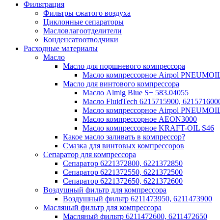
Фильтрация
Фильтры сжатого воздуха
Циклонные сепараторы
Масловлагоотделители
Конденсатоотводчики
Расходные материалы
Масло
Масло для поршневого компрессора
Масло компрессорное Airpol PNEUMOI
Масло для винтового компрессора
Масло Almig Blue S+ 583.04055
Масло FluidTech 6215715900, 621571600
Масло компрессорное Airpol PNEUMOI
Масло компрессорное AEON3000
Масло компрессорное KRAFT-OIL S46
Какое масло заливать в компрессор?
Смазка для винтовых компрессоров
Сепаратор для компрессора
Сепаратор 6221372800, 6221372850
Сепаратор 6221372550, 6221372500
Сепаратор 6221372650, 6221372600
Воздушный фильтр для компрессора
Воздушный фильтр 6211473950, 6211473900
Масляный фильтр для компрессора
Масляный фильтр 6211472600, 6211472650