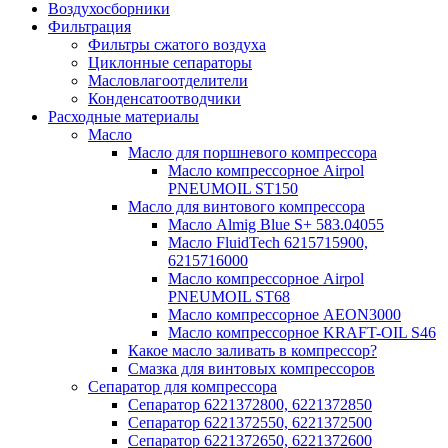
Воздухосборники
Фильтрация
Фильтры сжатого воздуха
Циклонные сепараторы
Масловлагоотделители
Конденсатоотводчики
Расходные материалы
Масло
Масло для поршневого компрессора
Масло компрессорное Airpol
PNEUMOIL ST150
Масло для винтового компрессора
Масло Almig Blue S+ 583.04055
Масло FluidTech 6215715900,
6215716000
Масло компрессорное Airpol
PNEUMOIL ST68
Масло компрессорное AEON3000
Масло компрессорное KRAFT-OIL S46
Какое масло заливать в компрессор?
Смазка для винтовых компрессоров
Сепаратор для компрессора
Сепаратор 6221372800, 6221372850
Сепаратор 6221372550, 6221372500
Сепаратор 6221372650, 6221372600