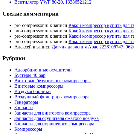
Вентилятор YWF 80-20, 13386521212
Свежие комментарии
pro-compressor.ru
к записи
Какой компрессор купить для г
pro-compressor.ru
к записи
Какой компрессор купить для г
pro-compressor.ru
к записи
Какой компрессор купить для г
pro-compressor.ru
к записи
Какой компрессор купить для г
Алексей
к записи
Датчик давления Abac 2236108747, 962
Рубрики
Адсорбционные осушители
Бустеры 40 бар
Винтовые безмасляные компрессоры
Винтовые компрессоры
Воздухосборники
Воздушный фильтр для компрессора
Генераторы
Запчасти
Запчасти для винтового компрессора
Запчасти для осушителя сжатого воздуха
Запчасти для поршневого компрессора
Компрессоры