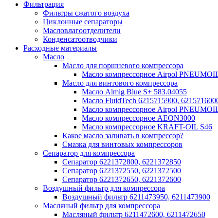
Фильтрация
Фильтры сжатого воздуха
Циклонные сепараторы
Масловлагоотделители
Конденсатоотводчики
Расходные материалы
Масло
Масло для поршневого компрессора
Масло компрессорное Airpol PNEUMOI
Масло для винтового компрессора
Масло Almig Blue S+ 583.04055
Масло FluidTech 6215715900, 621571600
Масло компрессорное Airpol PNEUMOI
Масло компрессорное AEON3000
Масло компрессорное KRAFT-OIL S46
Какое масло заливать в компрессор?
Смазка для винтовых компрессоров
Сепаратор для компрессора
Сепаратор 6221372800, 6221372850
Сепаратор 6221372550, 6221372500
Сепаратор 6221372650, 6221372600
Воздушный фильтр для компрессора
Воздушный фильтр 6211473950, 6211473900
Масляный фильтр для компрессора
Масляный фильтр 6211472600, 6211472650