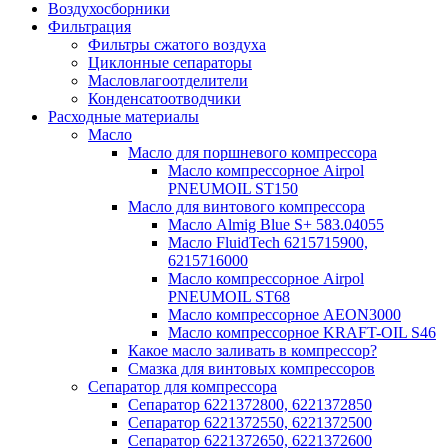
Воздухосборники
Фильтрация
Фильтры сжатого воздуха
Циклонные сепараторы
Масловлагоотделители
Конденсатоотводчики
Расходные материалы
Масло
Масло для поршневого компрессора
Масло компрессорное Airpol
PNEUMOIL ST150
Масло для винтового компрессора
Масло Almig Blue S+ 583.04055
Масло FluidTech 6215715900,
6215716000
Масло компрессорное Airpol
PNEUMOIL ST68
Масло компрессорное AEON3000
Масло компрессорное KRAFT-OIL S46
Какое масло заливать в компрессор?
Смазка для винтовых компрессоров
Сепаратор для компрессора
Сепаратор 6221372800, 6221372850
Сепаратор 6221372550, 6221372500
Сепаратор 6221372650, 6221372600