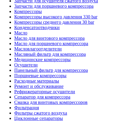
Запчасти для осушителя сжатого воздуха
Запчасти для поршневого компрессора
Компрессоры
Компрессоры высокого давления 330 bar
Компрессоры среднего давления 30 bar
Конденсатоотводчики
Масло
Масло для винтового компрессора
Масло для поршневого компрессора
Масловлагоотделители
Масляный фильтр для компрессора
Медицинские компрессоры
Осушители
Панельный фильтр для компрессора
Поршневые компрессоры
Расходные материалы
Ремонт и обслуживание
Рефрижераторные осушители
Сепаратор для компрессора
Смазка для винтовых компрессоров
Фильтрация
Фильтры сжатого воздуха
Циклонные сепараторы