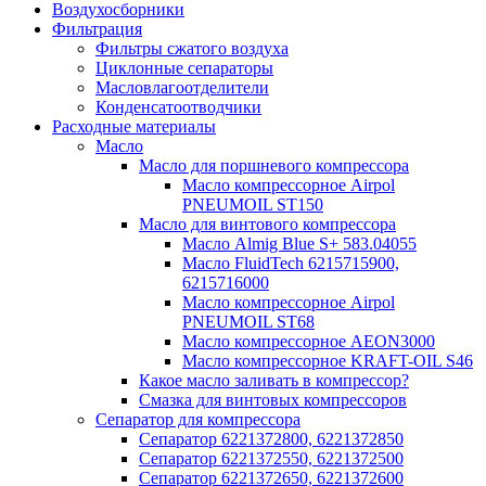
Воздухосборники
Фильтрация
Фильтры сжатого воздуха
Циклонные сепараторы
Масловлагоотделители
Конденсатоотводчики
Расходные материалы
Масло
Масло для поршневого компрессора
Масло компрессорное Airpol
PNEUMOIL ST150
Масло для винтового компрессора
Масло Almig Blue S+ 583.04055
Масло FluidTech 6215715900,
6215716000
Масло компрессорное Airpol
PNEUMOIL ST68
Масло компрессорное AEON3000
Масло компрессорное KRAFT-OIL S46
Какое масло заливать в компрессор?
Смазка для винтовых компрессоров
Сепаратор для компрессора
Сепаратор 6221372800, 6221372850
Сепаратор 6221372550, 6221372500
Сепаратор 6221372650, 6221372600