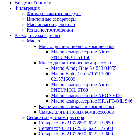
Воздухосборники
Фильтрация
Фильтры сжатого воздуха
Циклонные сепараторы
Масловлагоотделители
Конденсатоотводчики
Расходные материалы
Масло
Масло для поршневого компрессора
Масло компрессорное Airpol
PNEUMOIL ST150
Масло для винтового компрессора
Масло Almig Blue S+ 583.04055
Масло FluidTech 6215715900,
6215716000
Масло компрессорное Airpol
PNEUMOIL ST68
Масло компрессорное AEON3000
Масло компрессорное KRAFT-OIL S46
Какое масло заливать в компрессор?
Смазка для винтовых компрессоров
Сепаратор для компрессора
Сепаратор 6221372800, 6221372850
Сепаратор 6221372550, 6221372500
Сепаратор 6221372650, 6221372600