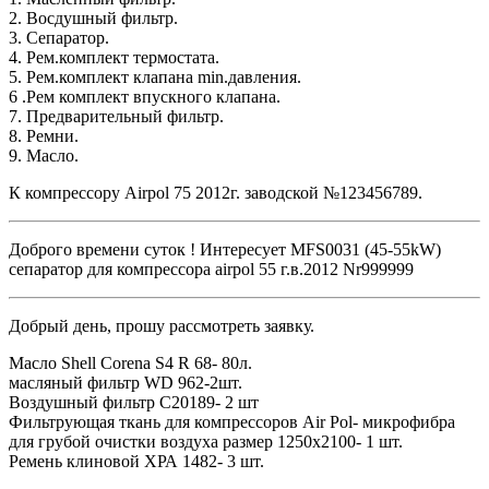
2. Восдушный фильтр.
3. Сепаратор.
4. Рем.комплект термостата.
5. Рем.комплект клапана min.давления.
6 .Рем комплект впускного клапана.
7. Предварительный фильтр.
8. Ремни.
9. Масло.
К компрессору Airpol 75 2012г. заводской №123456789.
Доброго времени суток ! Интересует MFS0031 (45-55kW)
сепаратор для компрессора airpol 55 г.в.2012 Nr999999
Добрый день, прошу рассмотреть заявку.
Масло Shell Corena S4 R 68- 80л.
масляный фильтр WD 962-2шт.
Воздушный фильтр С20189- 2 шт
Фильтрующая ткань для компрессоров Air Pol- микрофибра
для грубой очистки воздуха размер 1250х2100- 1 шт.
Ремень клиновой ХРА 1482- 3 шт.