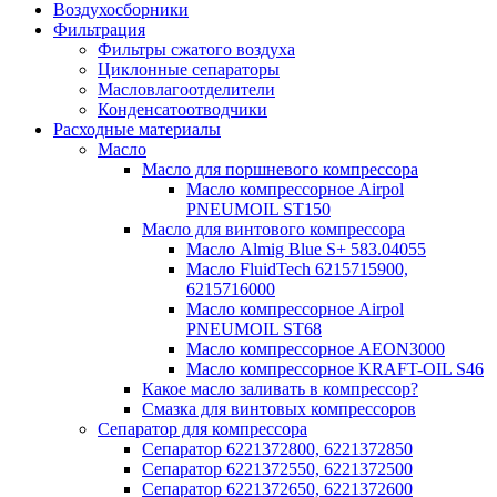
Воздухосборники
Фильтрация
Фильтры сжатого воздуха
Циклонные сепараторы
Масловлагоотделители
Конденсатоотводчики
Расходные материалы
Масло
Масло для поршневого компрессора
Масло компрессорное Airpol
PNEUMOIL ST150
Масло для винтового компрессора
Масло Almig Blue S+ 583.04055
Масло FluidTech 6215715900,
6215716000
Масло компрессорное Airpol
PNEUMOIL ST68
Масло компрессорное AEON3000
Масло компрессорное KRAFT-OIL S46
Какое масло заливать в компрессор?
Смазка для винтовых компрессоров
Сепаратор для компрессора
Сепаратор 6221372800, 6221372850
Сепаратор 6221372550, 6221372500
Сепаратор 6221372650, 6221372600