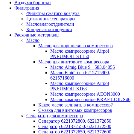
Воздухосборники
Фильтрация
Фильтры сжатого воздуха
Циклонные сепараторы
Масловлагоотделители
Конденсатоотводчики
Расходные материалы
Масло
Масло для поршневого компрессора
Масло компрессорное Airpol
PNEUMOIL ST150
Масло для винтового компрессора
Масло Almig Blue S+ 583.04055
Масло FluidTech 6215715900,
6215716000
Масло компрессорное Airpol
PNEUMOIL ST68
Масло компрессорное AEON3000
Масло компрессорное KRAFT-OIL S46
Какое масло заливать в компрессор?
Смазка для винтовых компрессоров
Сепаратор для компрессора
Сепаратор 6221372800, 6221372850
Сепаратор 6221372550, 6221372500
Сепаратор 6221372650, 6221372600