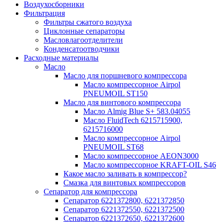
Воздухосборники
Фильтрация
Фильтры сжатого воздуха
Циклонные сепараторы
Масловлагоотделители
Конденсатоотводчики
Расходные материалы
Масло
Масло для поршневого компрессора
Масло компрессорное Airpol
PNEUMOIL ST150
Масло для винтового компрессора
Масло Almig Blue S+ 583.04055
Масло FluidTech 6215715900,
6215716000
Масло компрессорное Airpol
PNEUMOIL ST68
Масло компрессорное AEON3000
Масло компрессорное KRAFT-OIL S46
Какое масло заливать в компрессор?
Смазка для винтовых компрессоров
Сепаратор для компрессора
Сепаратор 6221372800, 6221372850
Сепаратор 6221372550, 6221372500
Сепаратор 6221372650, 6221372600