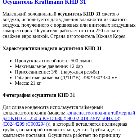
Осушитель Kraftmann KHD 31
Маленький холодильный
осушитель KHD 31
сжатого
воздуха, используется для удаления влажности из сжатого
воздуха, полученного с поршневых или винтовых воздушных
компрессоров. Осушитель работает от
сети 220 вольт и
снабжен евро вилкой. Страна изготовитель Южная Корея.
Характеристики модели осушителя KHD 31
Пропускная способность: 500 л/мин
Максимальное давление: 12 бар
Присоединение: 3/8″ (наружная резьба)
Габаритные размеры (Д*Ш*В): 390*330*330 мм
Масса: 21 кг
Фотография осушителя KHD 31
Для слива конденсата используется таймерный
конденсатоотводчик (модель:
конденсатоотводчик таймерный
для KHD 31-250 и KHD 680 (590-02-018 230V 50Hz 18)
(E0244299 (C003294))
), в который вставляется полимерная
трубка, по которой отводится конденсат. Трубка идет в
комплекте поставки. Осушитель работает по принципу